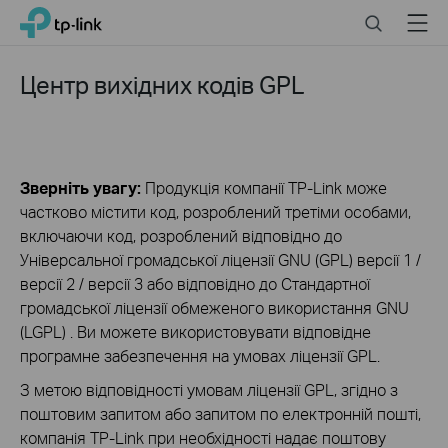
Click
Search
Menu
TP-Link, Reliably Smart
to
skip
the
Центр вихідних кодів GPL
navigation
bar
Зверніть увагу:
Продукція компанії TP-Link може
частково містити код, розроблений третіми особами,
включаючи код, розроблений відповідно до
Універсальної громадської ліцензії GNU (GPL) версії 1 /
версії 2 / версії 3 або відповідно до Стандартної
громадської ліцензії обмеженого використання GNU
(LGPL) . Ви можете використовувати відповідне
програмне забезпечення на умовах ліцензії GPL.
З метою відповідності умовам ліцензії GPL, згідно з
поштовим запитом або запитом по електронній пошті,
компанія TP-Link при необхідності надає поштову