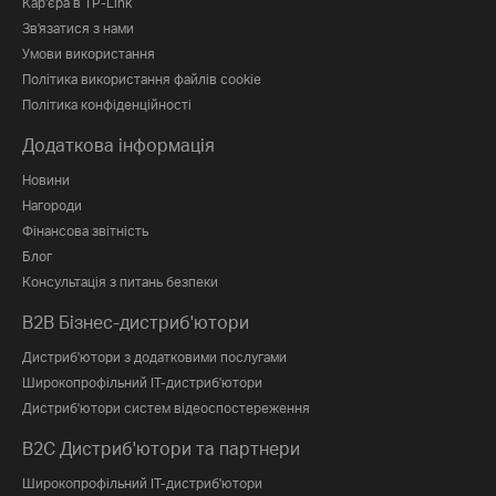
Кар'єра в TP-Link
Зв'язатися з нами
Умови використання
Політика використання файлів cookie
Політика конфіденційності
Додаткова інформація
Новини
Нагороди
Фінансова звітність
Блог
Консультація з питань безпеки
B2B Бізнес-дистриб'ютори
Дистриб'ютори з додатковими послугами
Широкопрофільний IT-дистриб'ютори
Дистриб'ютори систем відеоспостереження
B2C Дистриб'ютори та партнери
Широкопрофільний IT-дистриб'ютори