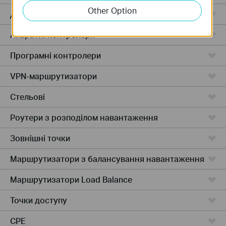
Other Option
Дротові маршрутизатори
Апаратні контролери
Програмні контролери
VPN-маршрутизатори
Стельові
Роутери з розподілом навантаження
Зовнішні точки
Маршрутизатори з балансування навантаження
Маршрутизатори Load Balance
Точки доступу
CPE