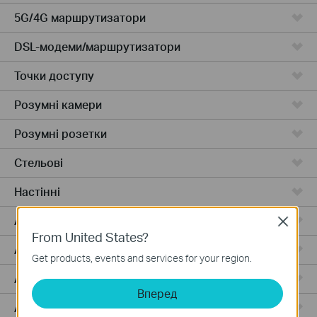
5G/4G маршрутизатори
DSL-модеми/маршрутизатори
Точки доступу
Розумні камери
Розумні розетки
Стельові
Настінні
Access Plus
Close
From United States?
Access
Get products, events and services for your region.
Access Pro
Вперед
Aggregation