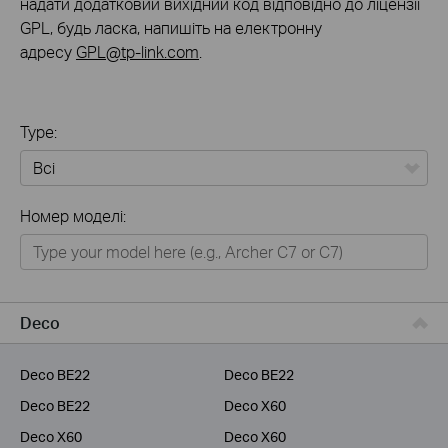
надати додатковий вихідний код відповідно до ліцензії
GPL, будь ласка, напишіть на електронну
адресу
GPL@tp-link.com
.
Type:
Всі
Номер моделі:
Для дому
Розумний будинок
Для бiзнесу
Deco
Для інтернет-провайдерів
Deco BE22
Deco BE22
Deco BE22
Deco X60
Deco X60
Deco X60