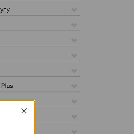
тупу
 Plus
Close
 Pro
ation