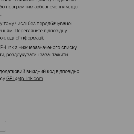
 або програмним забезпеченням, що
k.
 тому числі без передбачуваної
енням. Перегляньте відповідну
окладної інформації.
TP-Link з нижчезазначеного списку
и, роздрукувати і завантажити
додатковий вихідний код відповідно
есу
GPL@tp-link.com
.