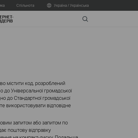
мка
Спільнота
Україна / Українська
ЕРНЕТ-
Search
ДЕРІВ
во містити код, розроблений
о до Універсальної громадської
овідно до Стандартної громадської
ете використовувати відповідне
штовим запитом або запитом по
адає поштову відправку
ення на компакт-диску. Подальша