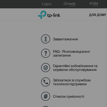
Click
to
TP-Link, Reliably Smart
skip
ДЛЯ ДОМУ
the
navigation
bar
Завантаження
FAQ - Розповсюджені
запитання
Гарантійні зобов'язання та
сервісне обслуговування
Зв'язатися зі службою
технічної підтримки
Список сумісності