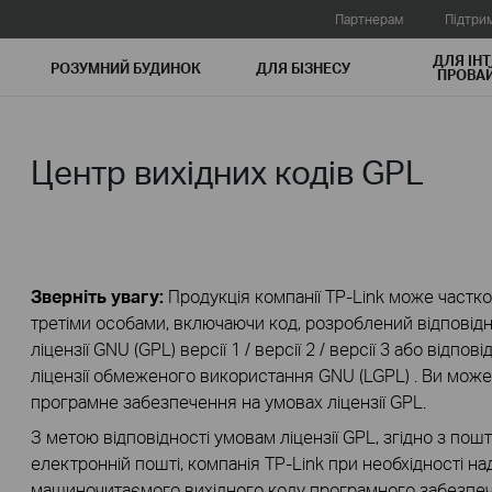
Партнерам
Підтри
ДЛЯ ІНТ
РОЗУМНИЙ БУДИНОК
ДЛЯ БIЗНЕСУ
ПРОВАЙ
Центр вихідних кодів GPL
Зверніть увагу:
Продукція компанії TP-Link може частко
третіми особами, включаючи код, розроблений відповідн
ліцензії GNU (GPL) версії 1 / версії 2 / версії 3 або відп
ліцензії обмеженого використання GNU (LGPL) . Ви мож
програмне забезпечення на умовах ліцензії GPL.
З метою відповідності умовам ліцензії GPL, згідно з по
електронній пошті, компанія TP-Link при необхідності н
машиночитаємого вихідного коду програмного забезпеч