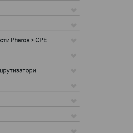
ости Pharos > CPE
ршрутизатори