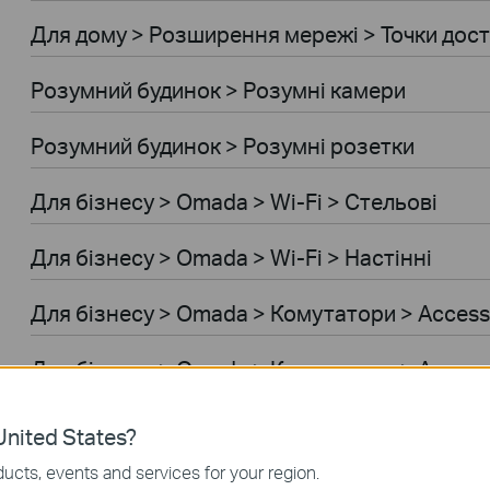
Для дому > Розширення мережi > Точки дос
Розумний будинок > Розумні камери
Розумний будинок > Розумні розетки
Для бiзнесу > Omada > Wi-Fi > Стельові
Для бiзнесу > Omada > Wi-Fi > Настінні
Для бiзнесу > Omada > Комутатори > Access
Для бiзнесу > Omada > Комутатори > Access
Для бiзнесу > Omada > Комутатори > Access
nited States?
ucts, events and services for your region.
Для бiзнесу > Omada > Комутатори > Aggreg