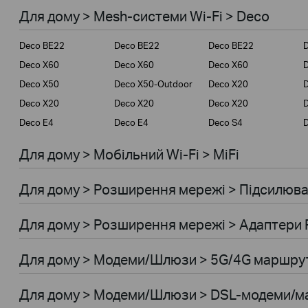
Для дому > Mesh-системи Wi-Fi > Deco
Для бiзнесу
Deco BE22
Deco BE22
Deco BE22
Для інтернет-провайдерів
Deco X60
Deco X60
Deco X60
Deco X50
Deco X50-Outdoor
Deco X20
Deco X20
Deco X20
Deco X20
D
Deco E4
Deco E4
Deco S4
D
Для дому > Мобiльний Wi-Fi > MiFi
Для дому > Розширення мережi > Підсилювач
Для дому > Розширення мережi > Адаптери 
Для дому > Модеми/Шлюзи > 5G/4G маршру
Для дому > Модеми/Шлюзи > DSL-модеми/