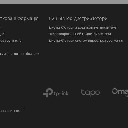
ткова інформація
B2B Бізнес-дистриб'ютори
и
Дистриб'ютори з додатковими послугами
оди
Широкопрофільний IT-дистриб'ютори
ова звітність
Дистриб'ютори систем відеоспостереження
ьтація з питань безпеки
рава захищені