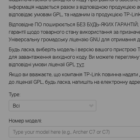
інформація надається разом з відповідною продукцією
відповідає умовам GPL, та наданим із продукцією TP-Lin
Відповідне ПО поширюється БЕЗ БУДЬ-ЯКИХ ГАРАНТІЙ; у
гарантії щодо товарного стану використання за признач
Універсальну громадську ліцензію GNU для отримання д
Будь ласка, виберіть модель і версію вашого пристрою 
для завантаження вихідного коду. Ви можете переглянут
відповідні умови ліцензії GPL
тут
.
Якщо ви вважаєте, що компанія TP-Link повинна надати 
до ліцензії GPL, будь ласка, напишіть на електронну адр
Type:
Всі
Номер моделі:
Для дому
Розумний будинок