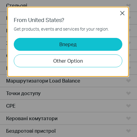
Стельові
Close
Відеореєстратори
From United States?
Get products, events and services for your region.
Роутери з розподілом навантаження
Зовнішні точки
Вперед
Стельові
Other Option
Маршрутизатори з балансування навантаження
Маршрутизатори Load Balance
Точки доступу
CPE
Керовані комутатори
Бездротові пристрої