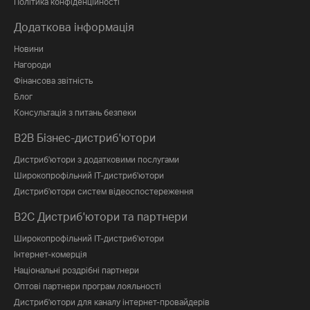
Політика конфіденційності
Додаткова інформація
Новини
Нагороди
Фінансова звітність
Блог
Консультація з питань безпеки
B2B Бізнес-дистриб'ютори
Дистриб'ютори з додатковими послугами
Широкопрофільний IT-дистриб'ютори
Дистриб'ютори систем відеоспостереження
B2C Дистриб'ютори та партнери
Широкопрофільний IT-дистриб'ютори
Інтернет-комерція
Національні роздрібні партнери
Оптові партнери програм лояльності
Дистриб'ютори для каналу інтернет-провайдерів