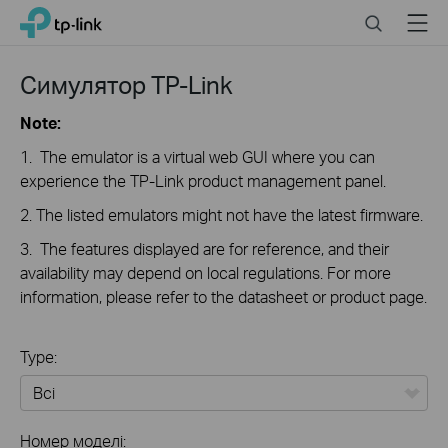
Click
Search
Menu
TP-Link, Reliably Smart
to
skip
the
Симулятор TP-Link
navigation
bar
Note:
1. The emulator is a virtual web GUI where you can
experience the TP-Link product management panel.
2. The listed emulators might not have the latest firmware.
3. The features displayed are for reference, and their
availability may depend on local regulations. For more
information, please refer to the datasheet or product page.
Type:
Всі
Номер моделі: