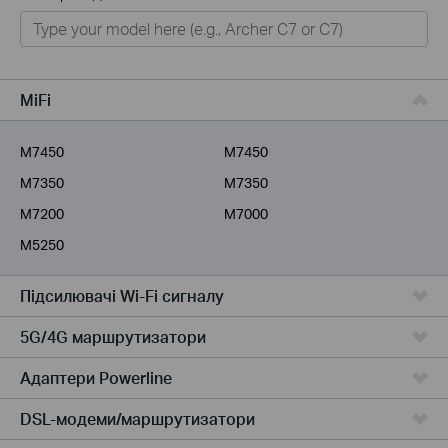
Для дому
Розумний будинок
Для бiзнесу
MiFi
Для інтернет-провайдерів
M7450
M7450
M7350
M7350
M7200
M7000
M5250
Підсилювачi Wi-Fi сигналу
5G/4G маршрутизатори
Адаптери Powerline
DSL-модеми/маршрутизатори