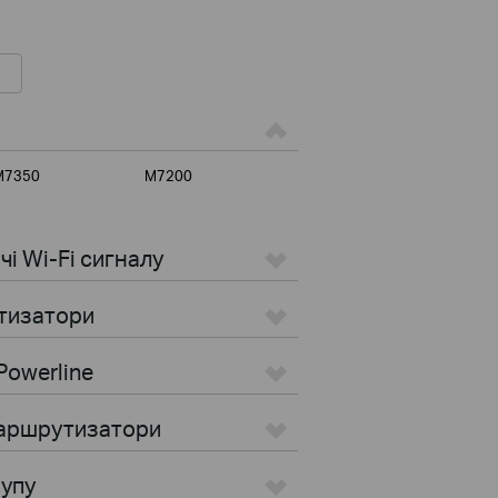
M7350
M7200
i Wi-Fi сигналу
тизатори
Powerline
маршрутизатори
тупу