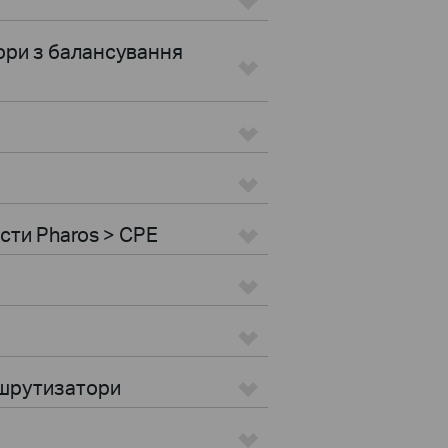
ори з балансування
ости Pharos > CPE
ршрутизатори