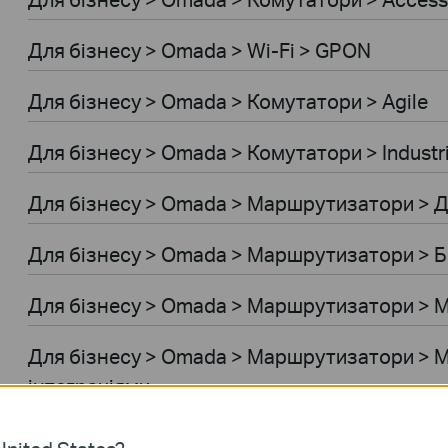
Для бiзнесу > Omada > Wi-Fi > GPON
Для бiзнесу > Omada > Комутатори > Agile
Для бiзнесу > Omada > Комутатори > Industri
Для бiзнесу > Omada > Маршрутизатори > 
Для бiзнесу > Omada > Маршрутизатори > 
Для бiзнесу > Omada > Маршрутизатори > 
Для бiзнесу > Omada > Маршрутизатори > 
інтеграціями
Для бiзнесу > Omada > Контролери > Апара