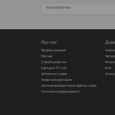
Email Address
Про нас
Дода
Профіль компанії
Новин
Про нас
Нагор
Сталий розвиток
Фінанс
Кар'єра в TP-Link
Блог
Зв'язатися з нами
Консул
Умови використання
Політика використання файлів cookie
Політика конфіденційності