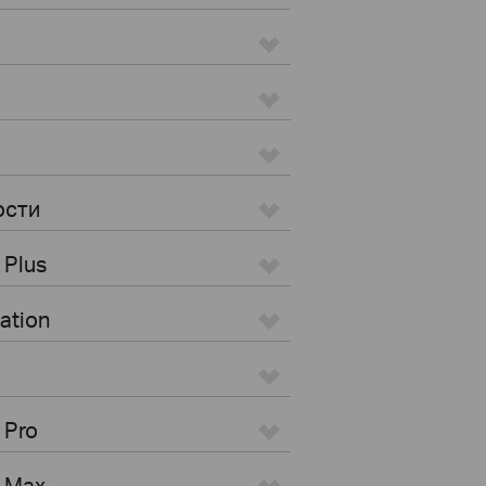
ости
 Plus
ation
 Pro
s Max