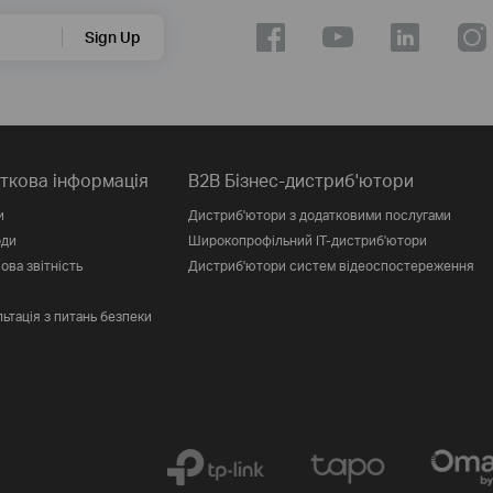
Sign Up
ткова інформація
B2B Бізнес-дистриб'ютори
и
Дистриб'ютори з додатковими послугами
оди
Широкопрофільний IT-дистриб'ютори
ова звітність
Дистриб'ютори систем відеоспостереження
ьтація з питань безпеки