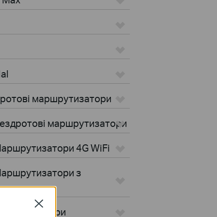
al
Дротові маршрутизатори
Бездротові маршрутизатори
Маршрутизатори 4G WiFi
Маршрутизатори з
Close
тні контролери