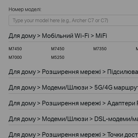
Всі
Номер моделі:
Для дому
Розумний будинок
Для дому > Мобiльний Wi-Fi > MiFi
Для бiзнесу
M7450
M7450
M7350
Для інтернет-провайдерів
M7000
M5250
Для дому > Розширення мережi > Підсилювач
Для дому > Модеми/Шлюзи > 5G/4G маршру
Для дому > Розширення мережi > Адаптери 
Для дому > Модеми/Шлюзи > DSL-модеми/
Для дому > Розширення мережi > Точки дос