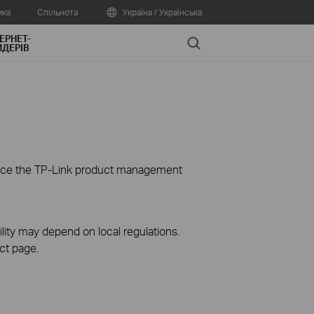
мка
Спільнота
Україна / Українська
ЕРНЕТ-
Search
ДЕРІВ
ience the TP-Link product management
ility may depend on local regulations.
ct page.