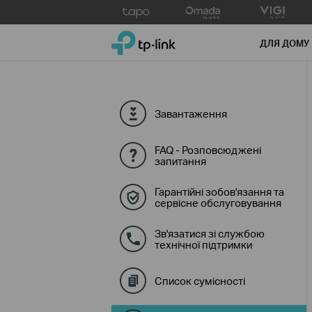
Click
to
TP-Link, Reliably Smart
skip
ДЛЯ ДОМУ
the
navigation
bar
Завантаження
FAQ - Розповсюджені
запитання
Гарантійні зобов'язання та
сервісне обслуговування
Зв'язатися зі службою
технічної підтримки
Список сумісності