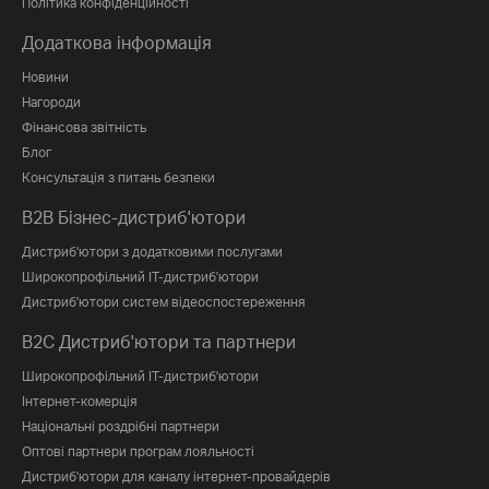
Політика конфіденційності
Додаткова інформація
Новини
Нагороди
Фінансова звітність
Блог
Консультація з питань безпеки
B2B Бізнес-дистриб'ютори
Дистриб'ютори з додатковими послугами
Широкопрофільний IT-дистриб'ютори
Дистриб'ютори систем відеоспостереження
B2C Дистриб'ютори та партнери
Широкопрофільний IT-дистриб'ютори
Інтернет-комерція
Національні роздрібні партнери
Оптові партнери програм лояльності
Дистриб'ютори для каналу інтернет-провайдерів