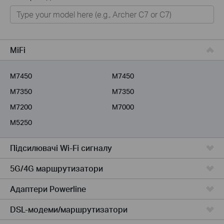
Для дому
Розумний будинок
Для бiзнесу
MiFi
Для інтернет-провайдерів
M7450
M7450
M7350
M7350
M7200
M7000
M5250
Підсилювачi Wi-Fi сигналу
5G/4G маршрутизатори
Адаптери Powerline
DSL-модеми/маршрутизатори