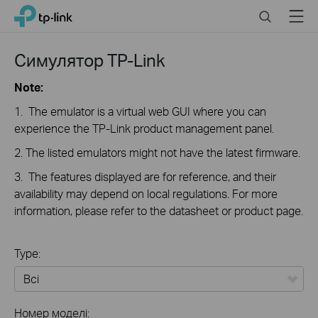
Click
Search
Menu
TP-Link, Reliably Smart
to
skip
the
Симулятор TP-Link
navigation
bar
Note:
1. The emulator is a virtual web GUI where you can
experience the TP-Link product management panel.
2. The listed emulators might not have the latest firmware.
3. The features displayed are for reference, and their
availability may depend on local regulations. For more
information, please refer to the datasheet or product page.
Type:
Всі
Номер моделі: