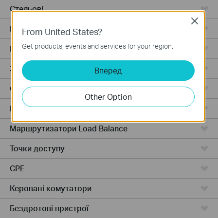
Стельові
Close
Відеореєстратори
From United States?
Get products, events and services for your region.
Роутери з розподілом навантаження
Зовнішні точки
Вперед
Стельові
Other Option
Маршрутизатори з балансування навантаження
Маршрутизатори Load Balance
Точки доступу
CPE
Керовані комутатори
Бездротові пристрої