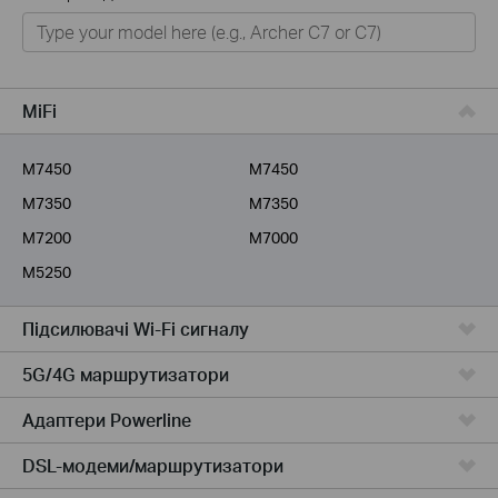
Для дому
Розумний будинок
Для бiзнесу
MiFi
Для інтернет-провайдерів
M7450
M7450
M7350
M7350
M7200
M7000
M5250
Підсилювачi Wi-Fi сигналу
5G/4G маршрутизатори
Адаптери Powerline
DSL-модеми/маршрутизатори