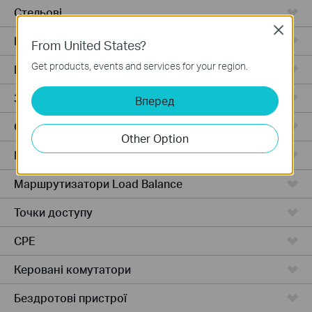
Стельові
Close
Відеореєстратори
From United States?
Get products, events and services for your region.
Роутери з розподілом навантаження
Зовнішні точки
Вперед
Стельові
Other Option
Маршрутизатори з балансування навантаження
Маршрутизатори Load Balance
Точки доступу
CPE
Керовані комутатори
Бездротові пристрої