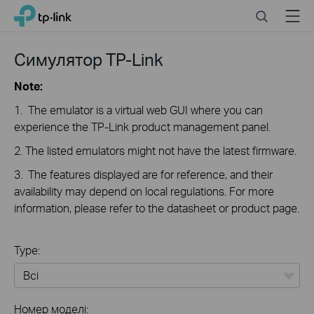
Click
Search
Menu
TP-Link, Reliably Smart
to
skip
the
Симулятор TP-Link
navigation
bar
Note:
1. The emulator is a virtual web GUI where you can
experience the TP-Link product management panel.
2. The listed emulators might not have the latest firmware.
3. The features displayed are for reference, and their
availability may depend on local regulations. For more
information, please refer to the datasheet or product page.
Type:
Всі
Номер моделі: