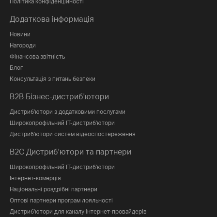
Політика конфіденційності
Додаткова інформація
Новини
Нагороди
Фінансова звітність
Блог
Консультація з питань безпеки
B2B Бізнес-дистриб'ютори
Дистриб'ютори з додатковими послугами
Широкопрофільний IT-дистриб'ютори
Дистриб'ютори систем відеоспостереження
B2C Дистриб'ютори та партнери
Широкопрофільний IT-дистриб'ютори
Інтернет-комерція
Національні роздрібні партнери
Оптові партнери програм лояльності
Дистриб'ютори для каналу інтернет-провайдерів