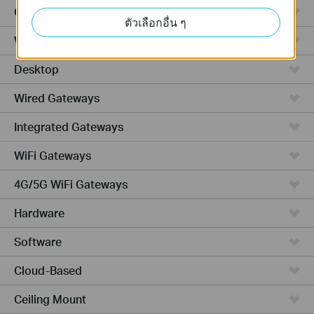
GPON
ตัวเลือกอื่น ๆ
Wireless Bridge
Desktop
Wired Gateways
Integrated Gateways
WiFi Gateways
4G/5G WiFi Gateways
Hardware
Software
Cloud-Based
Ceiling Mount