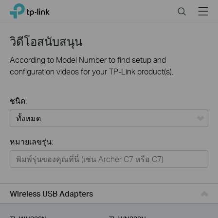
Click
Search
Menu
TP-Link, Reliably Smart
to
skip
the
วิดีโอสนับสนุน
navigation
bar
According to Model Number to find setup and
configuration videos for your TP-Link product(s).
ชนิด:
ทั้งหมด
หมายเลขรุ่น:
Home
Smart Home
Business
Wireless USB Adapters
Service Provider