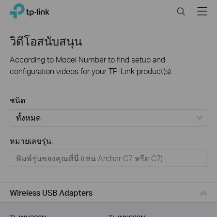
Click
Search
Menu
TP-Link, Reliably Smart
to
skip
the
วิดีโอสนับสนุน
navigation
bar
According to Model Number to find setup and
configuration videos for your TP-Link product(s).
ชนิด:
ทั้งหมด
หมายเลขรุ่น:
Home
Smart Home
Business
Wireless USB Adapters
Service Provider