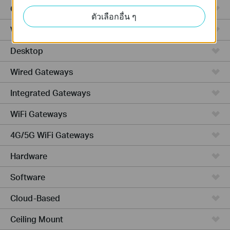
GPON
ตัวเลือกอื่น ๆ
Wireless Bridge
Desktop
Wired Gateways
Integrated Gateways
WiFi Gateways
4G/5G WiFi Gateways
Hardware
Software
Cloud-Based
Ceiling Mount