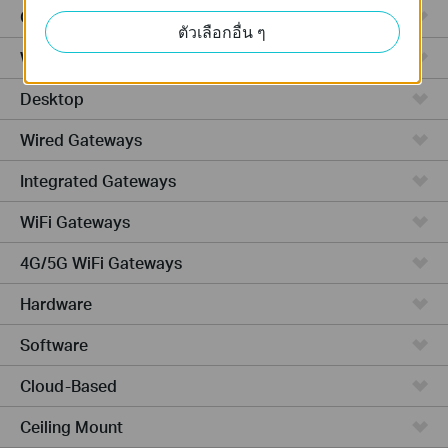
GPON
ตัวเลือกอื่น ๆ
Wireless Bridge
Desktop
Wired Gateways
Integrated Gateways
WiFi Gateways
4G/5G WiFi Gateways
Hardware
Software
Cloud-Based
Ceiling Mount