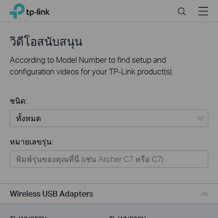
Click
Search
Menu
TP-Link, Reliably Smart
to
skip
the
วิดีโอสนับสนุน
navigation
bar
According to Model Number to find setup and
configuration videos for your TP-Link product(s).
ชนิด:
ทั้งหมด
หมายเลขรุ่น:
Home
Smart Home
Business
Wireless USB Adapters
Service Provider