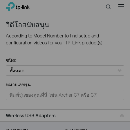
Click
Search
Menu
TP-Link, Reliably Smart
to
skip
the
วิดีโอสนับสนุน
navigation
bar
According to Model Number to find setup and
configuration videos for your TP-Link product(s).
ชนิด:
ทั้งหมด
หมายเลขรุ่น:
Home
Smart Home
Business
Wireless USB Adapters
Service Provider