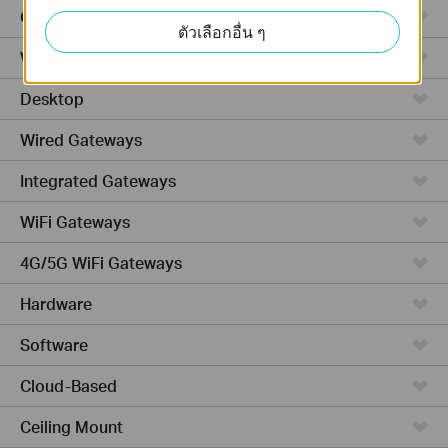
GPON
ตัวเลือกอื่น ๆ
Wireless Bridge
Desktop
Wired Gateways
Integrated Gateways
WiFi Gateways
4G/5G WiFi Gateways
Hardware
Software
Cloud-Based
Ceiling Mount