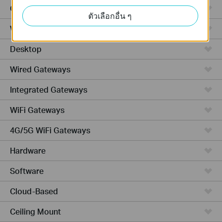
GPON
ตัวเลือกอื่น ๆ
Wireless Bridge
Desktop
Wired Gateways
Integrated Gateways
WiFi Gateways
4G/5G WiFi Gateways
Hardware
Software
Cloud-Based
Ceiling Mount