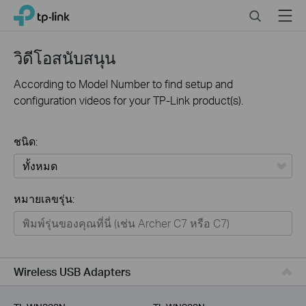
Click
Search
Menu
TP-Link, Reliably Smart
to
skip
the
วิดีโอสนับสนุน
navigation
bar
According to Model Number to find setup and
configuration videos for your TP-Link product(s).
ชนิด:
ทั้งหมด
หมายเลขรุ่น:
Home
Smart Home
Business
Wireless USB Adapters
Service Provider