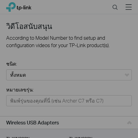
Click
Search
Menu
TP-Link, Reliably Smart
to
skip
the
วิดีโอสนับสนุน
navigation
bar
According to Model Number to find setup and
configuration videos for your TP-Link product(s).
ชนิด:
ทั้งหมด
หมายเลขรุ่น:
Home
Smart Home
Business
Wireless USB Adapters
Service Provider