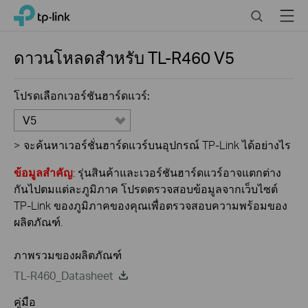
Click
Search
Menu
TP-Link, Reliably Smart
to
skip
the
ดาวนโหลดสำหรับ
TL-R460
V5
navigation
bar
โปรดเลือกเวอร์ชันฮาร์ดแวร์:
V5
>
จะค้นหาเวอร์ชั่นฮาร์ดแวร์บนอุปกรณ์ TP-Link ได้อย่างไร
ข้อมูลสำคัญ
: รุ่นสินค้าและเวอร์ชันฮาร์ดแวร์อาจแตกต่าง
กันไปตมแต่ละภูมิภาค โปรดตรวจสอบข้อมูลจากเว็บไซต์
TP-Link ของภูมิภาคของคุณเพื่อตรวจสอบความพร้อมของ
ผลิตภัณฑ์.
ภาพรวมของผลิตภัณฑ์
TL-R460_Datasheet
คู่มือ