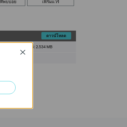
ี่พบบ่อย
เฟิร์มแวร์
ดาวน์โหลด
ขนาดไฟล์:
2.534 MB
Close