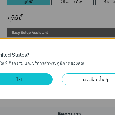
ยูทิลิตี้
วิดีโอการตั้งค่า
คำถามท
ยูทิลิตี้
Easy Setup Assistant
วันที่เผยแพร่:
2009-07-15
ภาษา:
ภาษาอังกฤษ
ระบบปฎิบัติการ: Win 2000/XP/2003/Vista
ited States?
ภัณฑ์ กิจกรรม และบริการสำหรับภูมิภาคของคุณ
Notes:
for TL-R460 v4
ไป
ตัวเลือกอื่น ๆ
ติดตามเรา