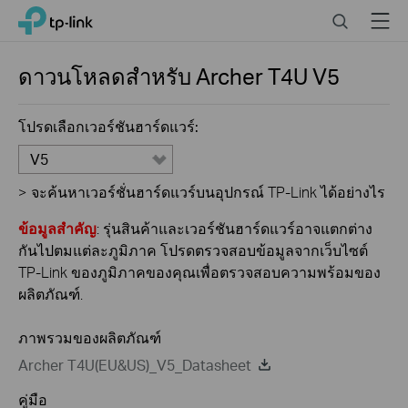
Click
Search
Menu
TP-Link, Reliably Smart
to
skip
the
ดาวนโหลดสำหรับ
Archer T4U
V5
navigation
bar
โปรดเลือกเวอร์ชันฮาร์ดแวร์:
V5
>
จะค้นหาเวอร์ชั่นฮาร์ดแวร์บนอุปกรณ์ TP-Link ได้อย่างไร
ข้อมูลสำคัญ
: รุ่นสินค้าและเวอร์ชันฮาร์ดแวร์อาจแตกต่าง
กันไปตมแต่ละภูมิภาค โปรดตรวจสอบข้อมูลจากเว็บไซต์
TP-Link ของภูมิภาคของคุณเพื่อตรวจสอบความพร้อมของ
ผลิตภัณฑ์.
ภาพรวมของผลิตภัณฑ์
Archer T4U(EU&US)_V5_Datasheet
คู่มือ