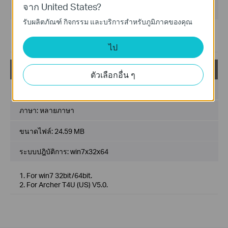
จาก United States?
ระบบปฎิบัติการ: win10x32x64;win11x64
รับผลิตภัณฑ์ กิจกรรม และบริการสำหรับภูมิภาคของคุณ
1. For win10 32bit/64bit, win11 64bit.
2. For Archer T4U (US) V5.0.
ไป
Archer T4U(US)_V5_1030.44_Win7
ตัวเลือกอื่น ๆ
วันที่เผยแพร่:
2023-02-27
ภาษา:
หลายภาษา
ขนาดไฟล์:
24.59 MB
ระบบปฎิบัติการ: win7x32x64
1. For win7 32bit/64bit.
2. For Archer T4U (US) V5.0.