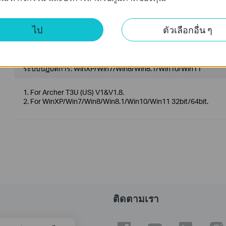
2. For Mac OS 10.9~10.13.
ไป
ตัวเลือกอื่น ๆ
Archer T3U(US)_V1&V1.8_180724_Win
วันที่เผยแพร่:
2018-11-09
ภาษา:
ภาษาอังกฤษ
ระบบปฎิบัติการ: WinXP/Win7/Win8/Win8.1/Win10/Win11
1. For Archer T3U (US) V1&V1.8.
2. For WinXP/Win7/Win8/Win8.1/Win10/Win11 32bit/64bit.
ติดตามเรา