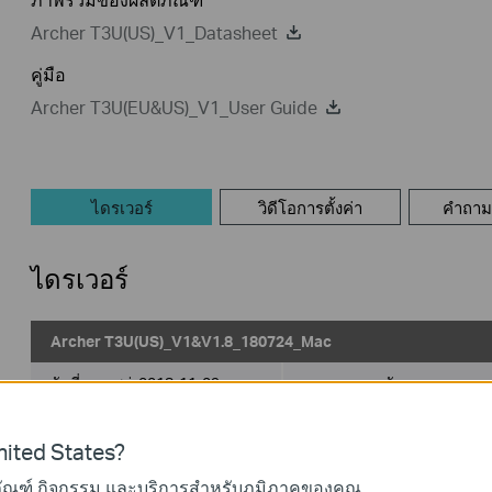
Archer T3U(US)_V1_Datasheet
คู่มือ
Archer T3U(EU&US)_V1_User Guide
ไดรเวอร์
วิดีโอการตั้งค่า
คำถามท
ไดรเวอร์
Archer T3U(US)_V1&V1.8_180724_Mac
วันที่เผยแพร่:
2018-11-09
ภาษา:
ภาษาอังกฤษ
ระบบปฎิบัติการ: Mac OS X10.9_10.13
ited States?
1. For Archer T3U (US) V1&V1.8
ภัณฑ์ กิจกรรม และบริการสำหรับภูมิภาคของคุณ