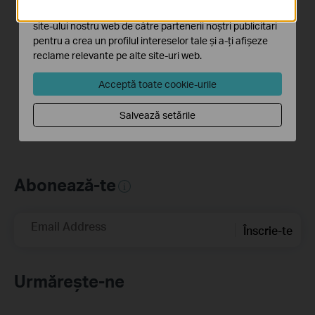
Cookie-urile de marketing pot fi setate prin intermediul
How to Configure a
How to Resolve
site-ului nostru web de către partenerii noștri publicitari
Deco System with
Double NAT using
pentru a crea un profilul intereselor tale și a-ți afișeze
Starlink
Starlink
reclame relevante pe alte site-uri web.
Acceptă toate cookie-urile
Salvează setările
Abonează-te
Email Address
Înscrie-te
Urmărește-ne