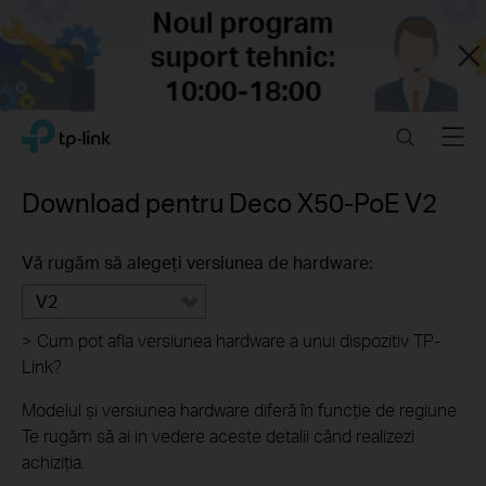
Close
Click
Search
Menu
TP-Link, Reliably Smart
to
skip
the
Download pentru
Deco X50-PoE
V2
navigation
bar
Vă rugăm să alegeți versiunea de hardware:
V2
>
Cum pot afla versiunea hardware a unui dispozitiv TP-
Link?
Modelul și versiunea hardware diferă în funcție de regiune.
Te rugăm să ai in vedere aceste detalii când realizezi
achiziția.