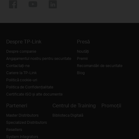
Despre TP-Link
Presă
Despre companie
Noutăţi
Angajamentul nostru pentru securitate
Premii
Contactați-ne
Recomandări de securitate
Cariere la TP-Link
Blog
Politică cookie-uri
Politica de Confidențialitate
Certificate ISO și alte documente
Parteneri
Centrul de Training
Promoții
Master Distributors
Biblioteca Digitală
Specialized Distributors
Resellers
System Integrators