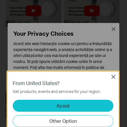
Close
Your Privacy Choices
【Deco】How to Set
【Deco】How to
Acest site web folosește cookie-uri pentru a îmbunătăți
Up Your Whole Home
Mount Your Whole
experiența navigării web, a analiza activitățile online și a
Mesh Wi-Fi System
Home Mesh Wi-Fi
oferi utilizatorilor cea mai bună experiență pe site-ul
with PoE (Take Deco
System with PoE
nostru. Te poți opune utilizării cookie-urilor în orice
X50-PoE as
(Take Deco X50-PoE
moment. Poți afla mai multe informații în
politica de
Example)
as Example)
confidențialitate
.
Close
From United States?
Cookie-uri de bază
Aceste cookie-uri sunt necesare pentru funcționarea
Get products, events and services for your region.
site-ului web și nu pot fi dezactivate în sistemele tale
Apasă
Cookie-uri de analiză și marketing
Cookie-urile de analiză ne permit să analizăm activitățile
tale de pe site-ul nostru web a îmbunătăți și ajusta
Other Option
funcționalitatea site-ului.