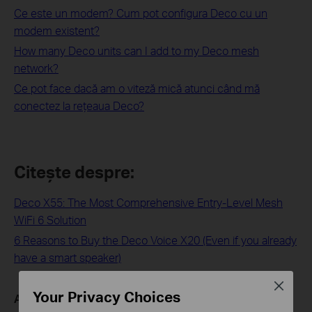
Ce este un modem? Cum pot configura Deco cu un
modem existent?
How many Deco units can I add to my Deco mesh
network?
Ce pot face dacă am o viteză mică atunci când mă
conectez la rețeaua Deco?
Citește despre:
Deco X55: The Most Comprehensive Entry-Level Mesh
WiFi 6 Solution
6 Reasons to Buy the Deco Voice X20 (Even if you already
have a smart speaker)
Close
Your Privacy Choices
A fost util acest FAQ?