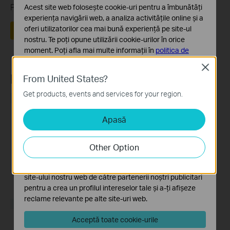
Părerea ta ne ajută să îmbunătățim acest site.
Acest site web folosește cookie-uri pentru a îmbunătăți
experiența navigării web, a analiza activitățile online și a
oferi utilizatorilor cea mai bună experiență pe site-ul
Da
Nu
nostru. Te poți opune utilizării cookie-urilor în orice
moment. Poți afla mai multe informații în
politica de
confidențialitate
.
Close
Recommend Products
From United States?
Cookie-uri de bază
Aceste cookie-uri sunt necesare pentru funcționarea
Get products, events and services for your region.
NOU
NOU
site-ului web și nu pot fi dezactivate în sistemele tale
Apasă
Cookie-uri de analiză și marketing
Cookie-urile de analiză ne permit să analizăm activitățile
tale de pe site-ul nostru web a îmbunătăți și ajusta
Other Option
funcționalitatea site-ului.
Deco BE25
Deco BE22
Cookie-urile de marketing pot fi setate prin intermediul
BE3600 Whole Home Mesh
Sistem mesh WiFi 7 BE3600
site-ului nostru web de către partenerii noștri publicitari
WiFi 7 System
pentru întreaga casă
pentru a crea un profilul intereselor tale și a-ți afișeze
reclame relevante pe alte site-uri web.
NOU
Acceptă toate cookie-urile