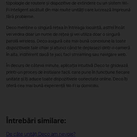
topologie de routere și dispozitive de extindere cu un sistem Wi-
Fi inteligent alcătuit din mai multe unități care lucrează împreună
fără probleme.
Deco menține o singură rețea în întreaga locuință, astfel încât
vei vedea doar un nume de rețea și vei utiliza doar o singură
parolă wireless. Deco asigură cea mai bună conexiune la toate
dispozitivele tale chiar și atunci când te deplasezi dintr-o cameră
în alta, indiferent dacă te joci, faci streaming sau navigare web.
În decurs de câteva minute, aplicația intuitivă Deco te ghidează
printr-un proces de instalare facil, care pune în funcțiune fiecare
unitate și îți aduce toate dispozitivele conectate online. Deco îți
oferă cea mai bună experiență Wi-Fi la domiciliu.
Întrebări similare:
De câte unități Deco am nevoie?