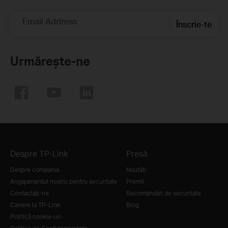
Email Address
Înscrie-te
Urmărește-ne
Despre TP-Link
Presă
Despre companie
Noutăţi
Angajamentul nostru pentru securitate
Premii
Contactați-ne
Recomandări de securitate
Cariere la TP-Link
Blog
Politică cookie-uri