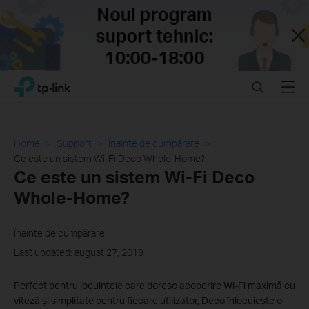
Close
Click
Search
Menu
TP-Link, Reliably Smart
to
skip
the
navigation
Home
Support
Înainte de cumpărare
bar
Ce este un sistem Wi-Fi Deco Whole-Home?
Ce este un sistem Wi-Fi Deco
Whole-Home?
Înainte de cumpărare
Last updated: august 27, 2019
Perfect pentru locuințele care doresc acoperire Wi-Fi maximă cu
viteză și simplitate pentru fiecare utilizator, Deco înlocuiește o