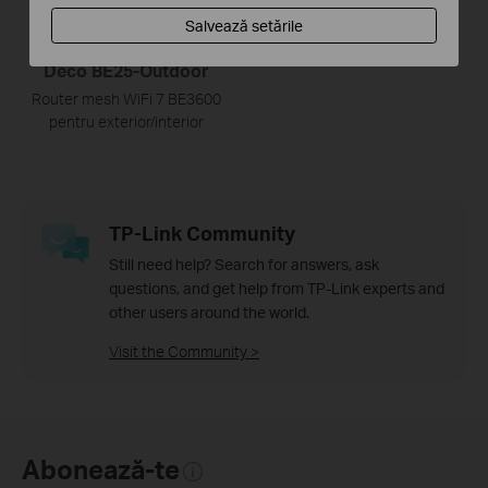
Salvează setările
Deco BE25-Outdoor
Router mesh WiFi 7 BE3600
pentru exterior/interior
TP-Link Community
Still need help? Search for answers, ask
questions, and get help from TP-Link experts and
other users around the world.
Visit the Community >
Abonează-te