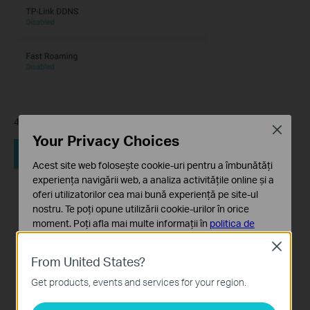
4. Schimbă IP-ul LAN apoi salvează-l.
Close
Your Privacy Choices
Acest site web folosește cookie-uri pentru a îmbunătăți
experiența navigării web, a analiza activitățile online și a
oferi utilizatorilor cea mai bună experiență pe site-ul
nostru. Te poți opune utilizării cookie-urilor în orice
moment. Poți afla mai multe informații în
politica de
confidențialitate
.
Close
From United States?
Cookie-uri de bază
Aceste cookie-uri sunt necesare pentru funcționarea
Get products, events and services for your region.
site-ului web și nu pot fi dezactivate în sistemele tale