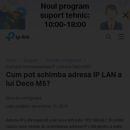
Close
Click
Search
Menu
TP-Link, Reliably Smart
to
skip
the
navigation
Home
Support
Ghid de configurare
bar
Cum pot schimba adresa IP LAN a lui Deco M5?
Cum pot schimba adresa IP LAN a
lui Deco M5?
Ghid de configurare
Last updated: decembrie 10, 2019
Adresa IP LAN implicită a lui Deco M5 este 192.168.68.1. În unele
cazuri, este nevoie de schimbarea adresei IP LAN pentru a evita