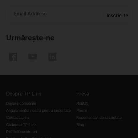
Email Address
Înscrie-te
Urmărește-ne
Despre TP-Link
Presă
Despre companie
Noutăţi
Angajamentul nostru pentru securitate
Premii
Contactați-ne
Recomandări de securitate
Cariere la TP-Link
Blog
Politică cookie-uri