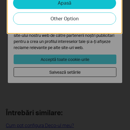
Apasă
Cookie-uri de analiză și marketing
Cookie-urile de analiză ne permit să analizăm activitățile
tale de pe site-ul nostru web a îmbunătăți și ajusta
Other Option
funcționalitatea site-ului.
Cookie-urile de marketing pot fi setate prin intermediul
site-ului nostru web de către partenerii noștri publicitari
pentru a crea un profilul intereselor tale și a-ți afișeze
reclame relevante pe alte site-uri web.
Acceptă toate cookie-urile
Salvează setările
Întrebări similare:
Cum pot configura Deco-ul meu?