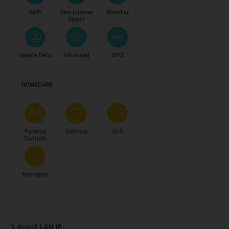
3. Apasă
LAN IP
.