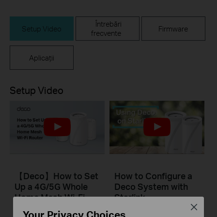
Întrebări
Setup Video
Firmware
frecvente
Aplicații
Setup Video
【Deco】How to Set
How to Configure a
Up a 4G/5G Whole
Deco System with
Home Mesh Wi-Fi
Starlink
Router (Take Deco
Close
Your Privacy Choices