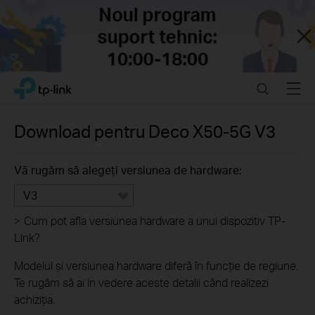
Close
Click
Search
Menu
TP-Link, Reliably Smart
to
skip
the
Download pentru
Deco X50-5G
V3
navigation
bar
Vă rugăm să alegeți versiunea de hardware:
V3
>
Cum pot afla versiunea hardware a unui dispozitiv TP-
Link?
Modelul și versiunea hardware diferă în funcție de regiune.
Te rugăm să ai in vedere aceste detalii când realizezi
achiziția.