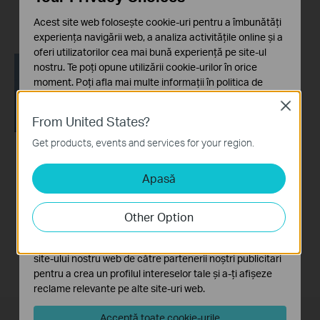
X50-5G as Example)
Acest site web folosește cookie-uri pentru a îmbunătăți
experiența navigării web, a analiza activitățile online și a
oferi utilizatorilor cea mai bună experiență pe site-ul
nostru. Te poți opune utilizării cookie-urilor în orice
moment. Poți afla mai multe informații în
politica de
confidențialitate
.
Close
From United States?
Cookie-uri de bază
Aceste cookie-uri sunt necesare pentru funcționarea
Get products, events and services for your region.
site-ului web și nu pot fi dezactivate în sistemele tale
How to Resolve
Apasă
Cookie-uri de analiză și marketing
Double NAT using
Cookie-urile de analiză ne permit să analizăm activitățile
Starlink
tale de pe site-ul nostru web a îmbunătăți și ajusta
Other Option
funcționalitatea site-ului.
Cookie-urile de marketing pot fi setate prin intermediul
site-ului nostru web de către partenerii noștri publicitari
pentru a crea un profilul intereselor tale și a-ți afișeze
reclame relevante pe alte site-uri web.
Acceptă toate cookie-urile