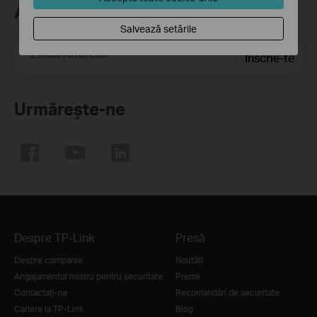
Abonează-te
Salvează setările
Email Address
Înscrie-te
Urmărește-ne
Despre TP-Link
Presă
Despre companie
Noutăţi
Angajamentul nostru pentru securitate
Premii
Contactați-ne
Recomandări de securitate
Cariere la TP-Link
Blog