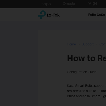
Click
to
TP-Link, Reliably Smart
skip
PARA CASA
the
navigation
bar
Home
Support
Conf
How to Re
Configuration Guide
Kasa Smart Bulbs support t
restores the bulb to its f
Bulbs and Kasa Smart Ligh