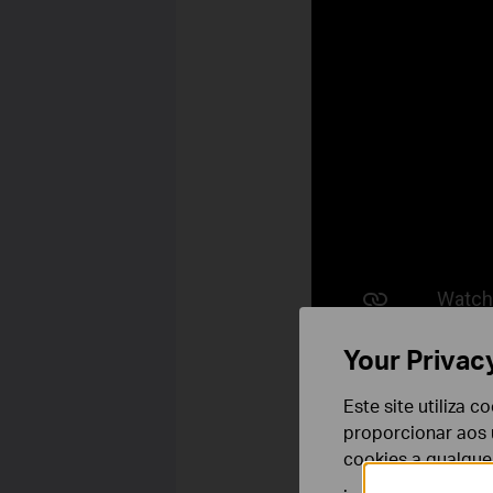
Your Privac
Este site utiliza 
Or refer to these
proporcionar aos u
cookies a qualqu
For LB130, KL110B
.