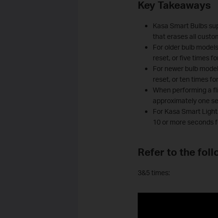
Key Takeaways
Kasa Smart Bulbs supp
that erases all custo
For older bulb models 
reset, or five times fo
For newer bulb models 
reset, or ten times fo
When performing a fli
approximately one s
For Kasa Smart Light 
10 or more seconds fo
Refer to the fol
3&5 times: