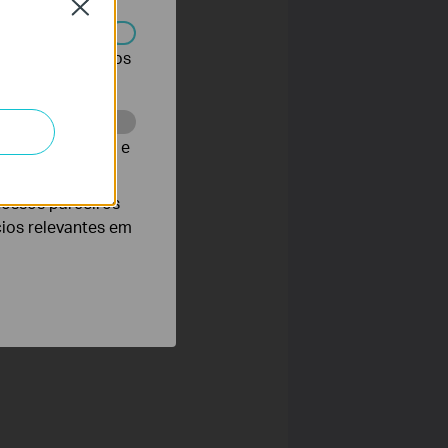
Close
r desativados nos
te para melhorar e
nossos parceiros
cios relevantes em
n is around 1s.
KL125 1.20, KL125 2.0,