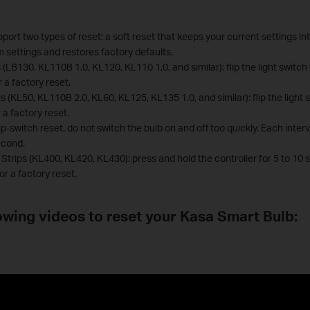
ort two types of reset: a soft reset that keeps your current settings int
m settings and restores factory defaults.
(LB130, KL110B 1.0, KL120, KL110 1.0, and similar): flip the light switch 
r a factory reset.
(KL50, KL110B 2.0, KL60, KL125, KL135 1.0, and similar): flip the light sw
r a factory reset.
p-switch reset, do not switch the bulb on and off too quickly. Each inter
econd.
Strips (KL400, KL420, KL430): press and hold the controller for 5 to 10 s
r a factory reset.
lowing videos to reset your Kasa Smart Bulb: