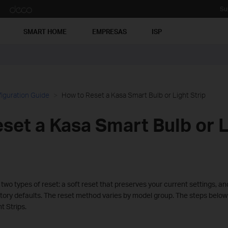
Su
SMART HOME
EMPRESAS
ISP
iguration Guide
How to Reset a Kasa Smart Bulb or Light Strip
set a Kasa Smart Bulb or L
wo types of reset: a soft reset that preserves your current settings, and
actory defaults. The reset method varies by model group. The steps bel
t Strips.