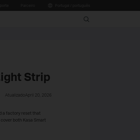
porte
Parceiro
Portugal / português
Search
ight Strip
AtualizadoApril 20, 2026
 a factory reset that
ow cover both Kasa Smart