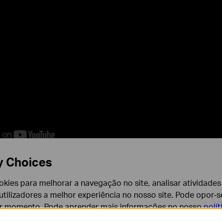
y Choices
cookies para melhorar a navegação no site, analisar atividades
 steps to reset the bulb:
tilizadores a melhor experiência no nosso site. Pode opor-se
er momento. Pode aprender mais informações no nosso
polí
 1.0, KL120, KL110 1.0, KL130B 1.0, KL130 1.0, LB230, LB11