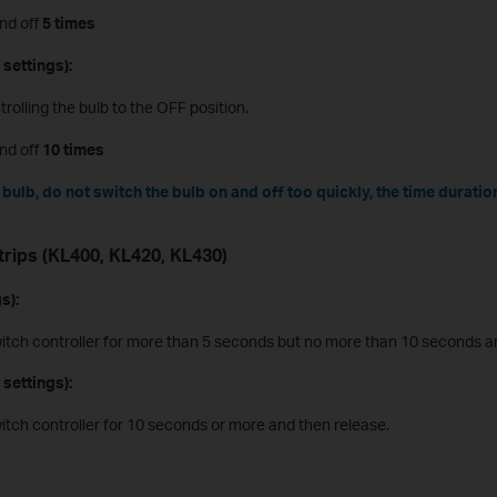
and off
5 times
 settings):
trolling the bulb to the OFF position.
and off
10 times
bulb, do not switch the bulb on and off too quickly, the time duratio
trips (KL400, KL420, KL430)
s):
witch controller for more than 5 seconds but no more than 10 seconds a
 settings):
witch controller for 10 seconds or more and then release.