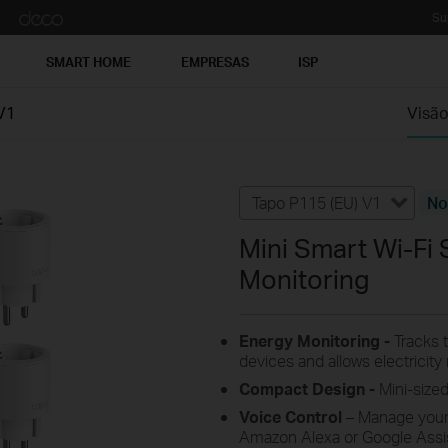
Su
SMART HOME
EMPRESAS
ISP
V1
Visão
Tapo P115 (EU) V1
No
Mini Smart Wi-Fi 
Monitoring
Energy Monitoring -
Tracks 
devices and allows electricity r
Compact Design
-
Mini-sized
Voice Control
– Manage your
Amazon Alexa or Google Assis