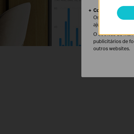
Cookies de Anális
Os cookies de ana
ajustar a funciona
O cookies de mark
publicitários de f
outros websites.