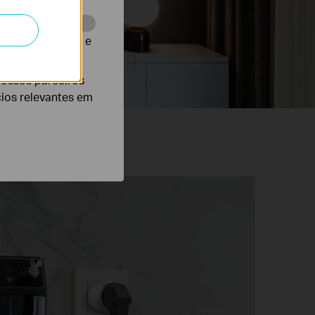
te para melhorar e
ast 7 Days: 0.2KWh
nossos parceiros
cios relevantes em