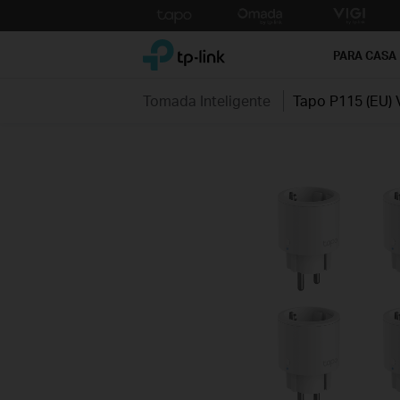
Click
to
TP-Link, Reliably Smart
skip
PARA CASA
the
navigation
Tomada Inteligente
Tapo P115 (EU) 
bar