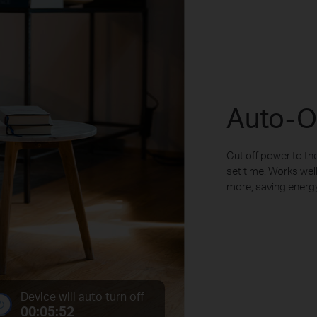
Auto-O
Cut off power to the
set time. Works well
more, saving energy
Device will auto turn off
00:05:52