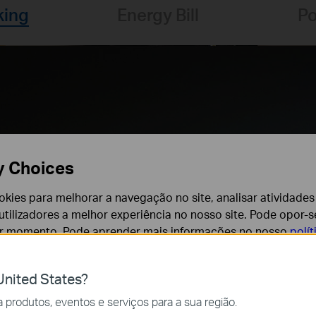
king
Energy Bill
Po
Real-Time: 100W
More 
y Choices
Ener
cookies para melhorar a navegação no site, analisar atividades
tilizadores a melhor experiência no nosso site. Pode opor-se
er momento. Pode aprender mais informações no nosso
polí
Offers more 
power consump
data visualiza
nited States?
cessários para o funcionamento do website e não podem se
produtos, eventos e serviços para a sua região.