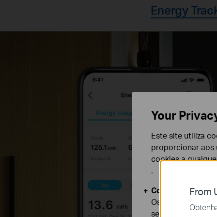
Energy Trac
Your Privac
Este site utiliza 
proporcionar aos u
cookies a qualqu
.
Cookies Básicos
From U
Os cookies são ne
Obtenha 
seus sistemas.