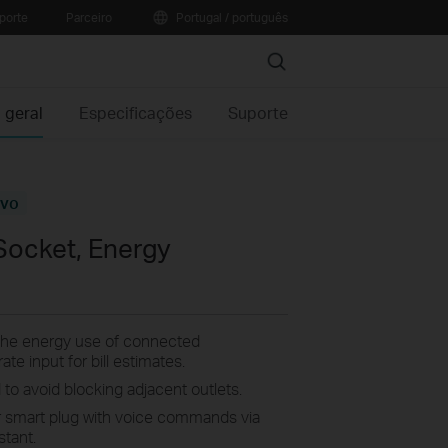
porte
Parceiro
Portugal / português
Search
 geral
Especificações
Suporte
vo
Socket, Energy
the energy use of connected
ate input for bill estimates.
 to avoid blocking adjacent outlets.
 smart plug with voice commands via
tant.