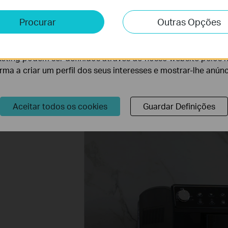
e e Marketing
Procurar
Outras Opções
lise permite-nos analisar as suas atividades no nosso websi
lidade do nosso website.
P
eting podem ser definidos através do nosso website pelos 
orma a criar um perfil dos seus interesses e mostrar-lhe anún
Aceitar todos os cookies
Guardar Definições