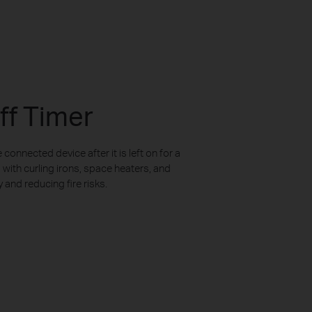
ff Timer
 connected device after it is left on for a
 with curling irons, space heaters, and
 and reducing fire risks.