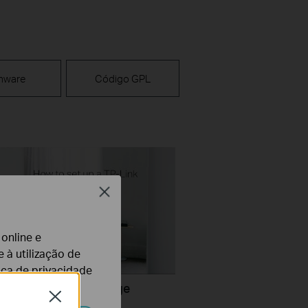
mware
Código GPL
Close
 online e
 à utilização de
tica de privacidade
set up a TP-Link Range
Close
r(No music)