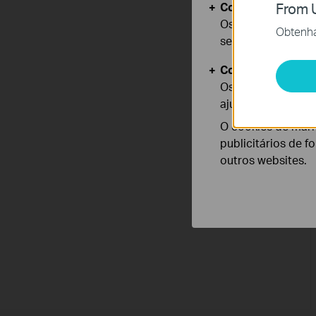
Cookies Básicos
From U
Os cookies são ne
Obtenha 
seus sistemas.
Cookies de Anális
Os cookies de ana
ajustar a funciona
O cookies de mark
publicitários de f
outros websites.