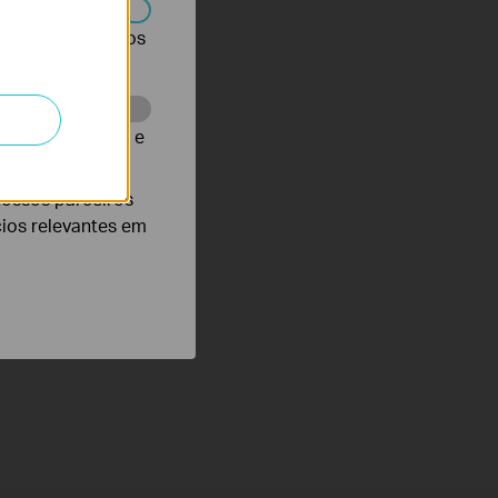
r desativados nos
te para melhorar e
nossos parceiros
cios relevantes em