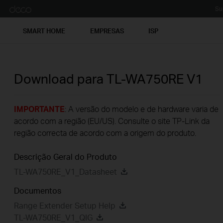
Su
SMART HOME
EMPRESAS
ISP
Download para
TL-WA750RE
V1
IMPORTANTE
: A versão do modelo e de hardware varia de
acordo com a região (EU/US). Consulte o site TP-Link da
região correcta de acordo com a origem do produto.
Descrição Geral do Produto
TL-WA750RE_V1_Datasheet
Documentos
Range Extender Setup Help
TL-WA750RE_V1_QIG