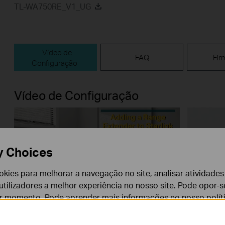
TL-WA750RE_V1_UG
Vídeo de
FAQ
Fir
Configuração
Vídeo de Configuração
y Choices
cookies para melhorar a navegação no site, analisar atividades
tilizadores a melhor experiência no nosso site. Pode opor-se
er momento. Pode aprender mais informações no nosso
polí
How to Configure a Range Extender
How to 
for Starlink
Extende