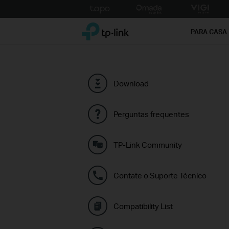
Click
to
TP-Link, Reliably Smart
skip
PARA CASA
the
navigation
bar
Download
Perguntas frequentes
TP-Link Community
Contate o Suporte Técnico
Compatibility List