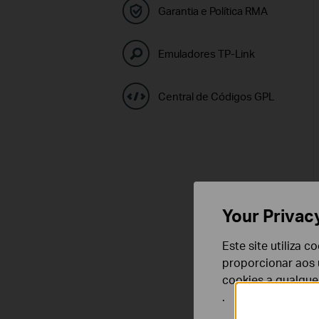
Garantia e Política RMA
Emuladores TP-Link
Central de Códigos GPL
Your Privac
Este site utiliza 
proporcionar aos u
cookies a qualqu
.