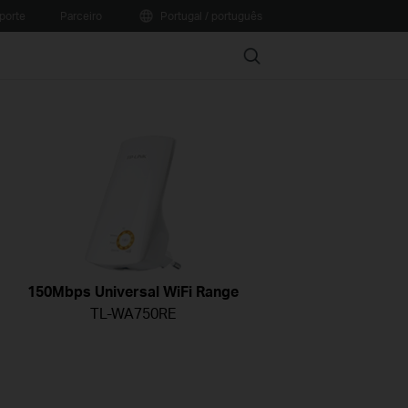
porte
Parceiro
Portugal / português
Search
150Mbps Universal WiFi Range
TL-WA750RE