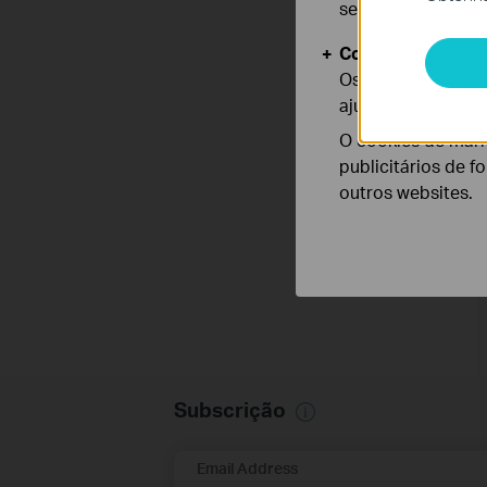
seus sistemas.
Cookies de Anális
Os cookies de ana
ajustar a funciona
O cookies de mark
publicitários de f
outros websites.
Subscrição
Email Address