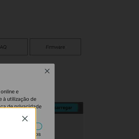
FAQ
Firmware
Close
 online e
 à utilização de
tica de privacidade
Descarregar
Close
Tamanho:
1.75 MB
r desativados nos