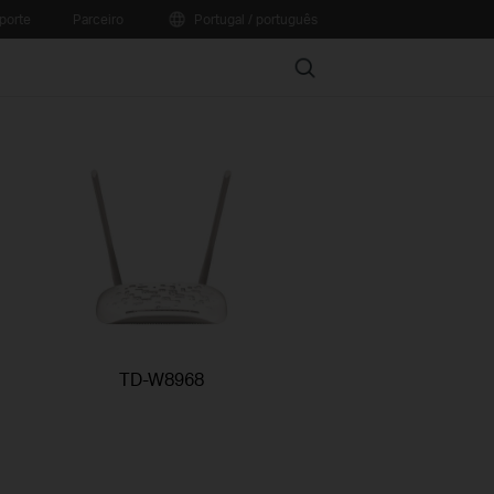
porte
Parceiro
Portugal / português
Search
TD-W8968