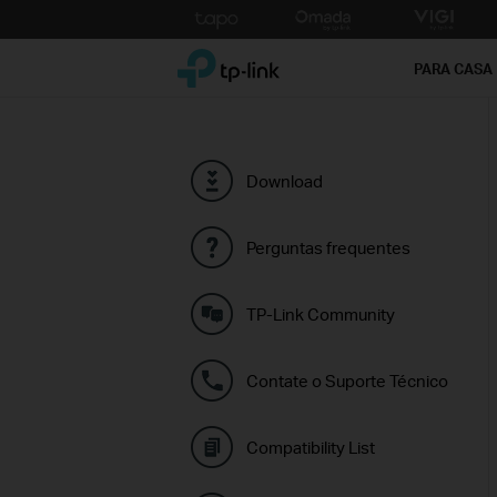
Click
to
TP-Link, Reliably Smart
skip
PARA CASA
the
navigation
bar
Download
Perguntas frequentes
TP-Link Community
Contate o Suporte Técnico
Compatibility List