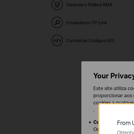
Garantia e Política RMA
Emuladores TP-Link
Central de Códigos GPL
Your Privac
Este site utiliza 
proporcionar aos u
cookies a qualqu
.
Cookies Básicos
From U
Os cookies são ne
Obtenha 