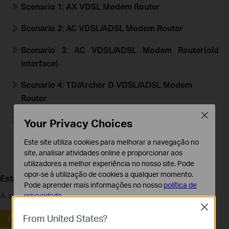
Scenario 1:
A
X
VDSL Modem Router
Scenario 2:
AC VDSL/ADSL Modem Router
Scenario 3:
AC VDSL/ADSL Modem Router
(old
interface)
Scenario 4: TD/Archer D
VDSL/ADSL Modem
Router
Close
Scenario 5: TD-W9970 V2/V3/V4
Your Privacy Choices
Este site utiliza cookies para melhorar a navegação no
site, analisar atividades online e proporcionar aos
utilizadores a melhor experiência no nosso site. Pode
opor-se à utilização de cookies a qualquer momento.
Este guia foi útil?
Pode aprender mais informações no nosso
política de
A sua resposta ajuda-nos a melhorar o nosso site.
privacidade
.
Close
Cookies Básicos
From United States?
Sim
Não
Os cookies são necessários para o funcionamento do