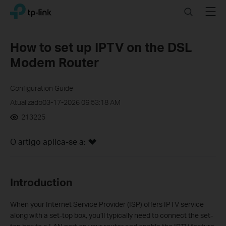
Click
Search
Menu
TP-Link, Reliably Smart
to
skip
the
How to set up IPTV on the DSL
navigation
Modem Router
bar
Configuration Guide
Atualizado03-17-2026 06:53:18 AM
213225
O artigo aplica-se a:
Introduction
When your Internet Service Provider (ISP) offers IPTV service
along with a set-top box, you’ll typically need to connect the set-