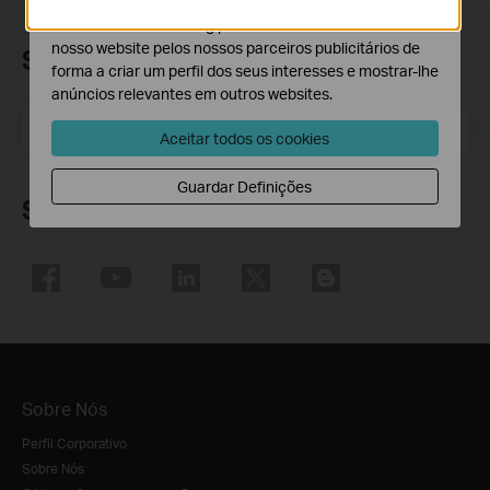
O cookies de marketing podem ser definidos através do
nosso website pelos nossos parceiros publicitários de
Subscrição
forma a criar um perfil dos seus interesses e mostrar-lhe
anúncios relevantes em outros websites.
Email Address
Inscreva-se
Aceitar todos os cookies
Guardar Definições
Siga-nos
Sobre Nós
Perfil Corporativo
Sobre Nós