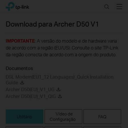
Click
Search
Menu
TP-Link, Reliably Smart
to
skip
the
Download para
Archer D50
V1
navigation
bar
IMPORTANTE
: A versão do modelo e de hardware varia
de acordo com a região (EU/US). Consulte o site TP-Link
da região correcta de acordo com a origem do produto.
Documentos
DSL Modem(EU1_12 Languages)_Quick Installation
Guide
Archer D50(EU)_V1_UG
Archer D50(EU)_V1_QIG
Vídeo de
Utilitário
FAQ
Configuração