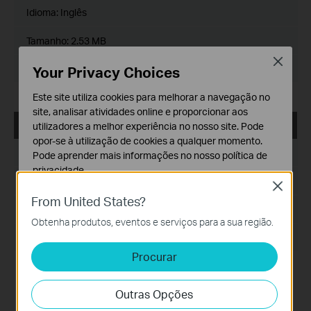
Idioma:
Inglês
Tamanho:
2.53 MB
Close
Sistema operativo: Mac OS 10.9-10.14
Your Privacy Choices
Este site utiliza cookies para melhorar a navegação no
site, analisar atividades online e proporcionar aos
USB_Printer_Controller_Utility_Windows
utilizadores a melhor experiência no nosso site. Pode
opor-se à utilização de cookies a qualquer momento.
Data de Publicação:
2016-10-26
Pode aprender mais informações no nosso
política de
privacidade
.
Idioma:
Inglês
Close
Cookies Básicos
From United States?
Tamanho:
14.26 MB
Os cookies são necessários para o funcionamento do
Obtenha produtos, eventos e serviços para a sua região.
website e não podem ser desativados nos seus
Sistema operativo: Win2000/XP/2003/Vista/7/8/8.1/10
sistemas.
Procurar
Cookies de Análise e Marketing
Os cookies de analise permite-nos analisar as suas
Outras Opções
atividades no nosso website para melhorar e ajustar a
funcionalidade do nosso website.