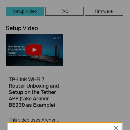
Setup Video
FAQ
Firmware
Setup Video
TP-Link Wi-Fi 7
Router Unboxing and
Setup on the Tether
APP (take Archer
BE230 as Example)
This video uses Archer BE230 as an example to show how to configure TP-Link Wi-Fi 7 Router with external antennas. The actual product may vary by model. For detailed information on ports, buttons, and LED indicators, please refer to the user manual for your specific model.
Close
More