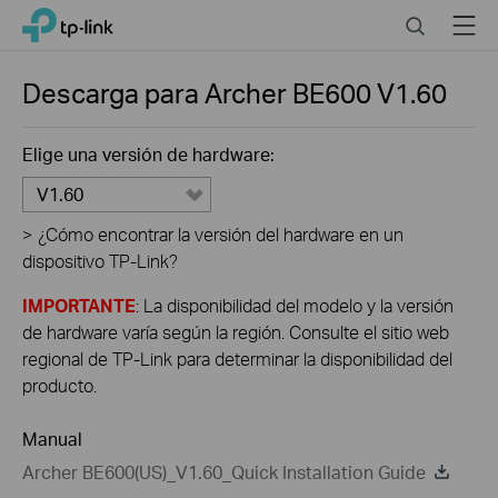
Close
Click
Search
Menu
TP-Link, Reliably Smart
to
skip
the
Descarga para
Archer BE600
V1.60
navigation
bar
Elige una versión de hardware:
V1.60
>
¿Cómo encontrar la versión del hardware en un
dispositivo TP-Link?
IMPORTANTE
: La disponibilidad del modelo y la versión
de hardware varía según la región. Consulte el sitio web
regional de TP-Link para determinar la disponibilidad del
producto.
Manual
Archer BE600(US)_V1.60_Quick Installation Guide