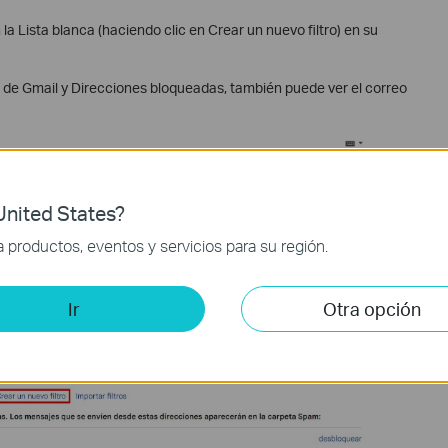
a Lista blanca (haciendo clic en Crear un nuevo filtro) en su
os de Gmail y Direcciones bloqueadas, también puede ver el correo
nited States?
productos, eventos y servicios para su región.
Ir
Otra opción