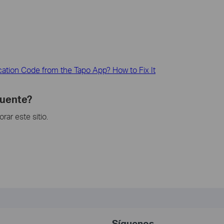
cation Code from the Tapo App? How to Fix It
cuente?
ar este sitio.
Síguenos