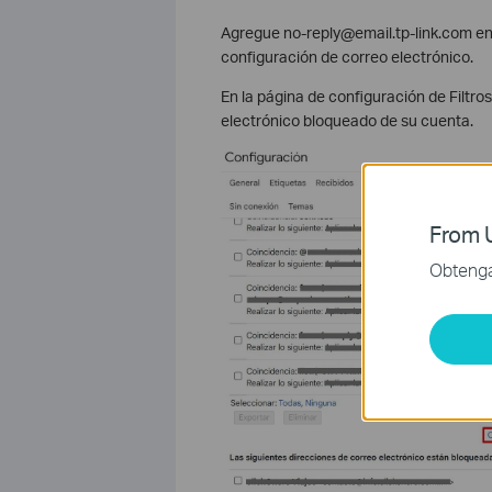
Agregue no-reply@email.tp-link.com en l
configuración de correo electrónico.
En la página de configuración de Filtr
electrónico bloqueado de su cuenta.
From U
Obtenga 