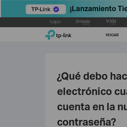
Click
to
TP-Link, Reliably Smart
skip
HOGAR
the
navigation
bar
¿Qué debo hace
electrónico cu
cuenta en la n
contraseña?