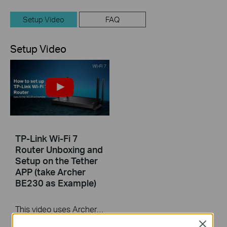
Setup Video
FAQ
Setup Video
TP-Link Wi-Fi 7
Router Unboxing and
Setup on the Tether
APP (take Archer
BE230 as Example)
This video uses Archer BE230 as an example to show how to configure TP-Link Wi-Fi 7 Router with external antennas. The actual product may vary by model. For detailed information on ports, buttons, and LED indicators, please refer to the user manual for your specific model.
Close
More