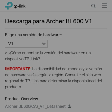
Close
Click
Search
Menu
TP-Link, Reliably Smart
to
skip
the
Descarga para
Archer BE600
V1
navigation
bar
Elige una versión de hardware:
V1
>
¿Cómo encontrar la versión del hardware en un
dispositivo TP-Link?
IMPORTANTE
: La disponibilidad del modelo y la versión
de hardware varía según la región. Consulte el sitio web
regional de TP-Link para determinar la disponibilidad del
producto.
Product Overview
Archer BE600(CA)_V1_Datasheet