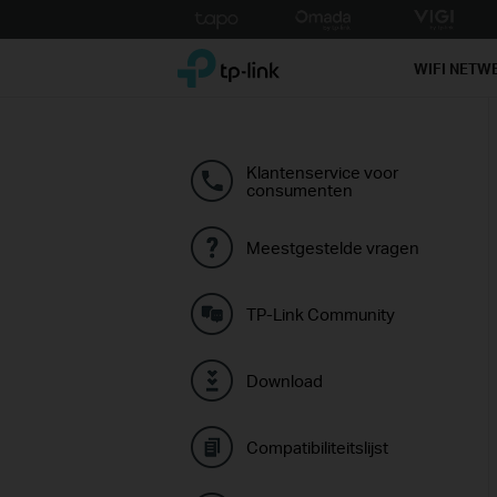
Click
to
TP-Link, Reliably Smart
skip
WIFI NETW
the
navigation
bar
Klantenservice voor
consumenten
Meestgestelde vragen
TP-Link Community
Download
Compatibiliteitslijst