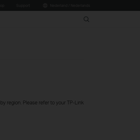
oop
Support
Nederland / Nederlands
Search
 by region. Please refer to your TP-Link