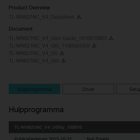
Product Overview
TL-WN821NC_V4_Datasheet
Document
TL-WN821NC_V4_User Guide_1910010863
TL-WN821NC_V4_QIG_7106504359
TL-WN821NC_V4_UG
TL-WN821NC_V4_QIG
Hulpprogramma
Driver
Setu
Hulpprogramma
TL-WN821NC_V4_Utility_150910
Publicatiedatum:
2015-10-21
Taal:
Engels