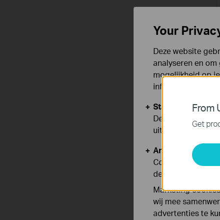
Your Privac
Deze website gebru
analyseren en om 
mogelijkheid op i
informatie.
Standaard Cooki
From U
Deze cookies zijn
Get prod
uitgeschakeld.
Analyse en Marke
Cookies voor anal
de functionaliteit
Marketing cookies
wij mee samenwerk
advertenties te k