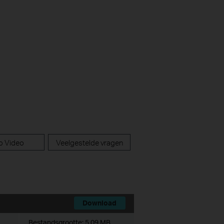
p Video
Veelgestelde vragen
Download
Bestandsgrootte:
5.09 MB