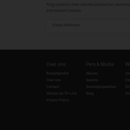
Krijg updates over nieuwe producten, samen
interessant nieuws
Email Address
Over ons
Pers & Media
W
Bedrijfsprofiel
Nieuws
On
Over ons
Awards
De
Contact
Beveiligingsadvies
B2
Werken bij TP-Link
Blog
Dis
Privacy Policy