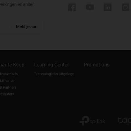
werkingen en ander
Meld je aan
aar te Koop
Learning Center
Promotions
linewinkels
Technologieën Uitgelegd
tailhandel
B Partners
tributors