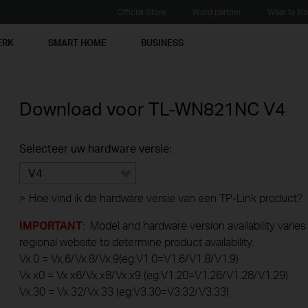
Official Store
Word partner
Waar te K
ERK
SMART HOME
BUSINESS
Download voor
TL-WN821NC
V4
Selecteer uw hardware versie:
V4
>
Hoe vind ik de hardware versie van een TP-Link product?
IMPORTANT
: Model and hardware version availability varies
regional website to determine product availability.
Vx.0 = Vx.6/Vx.8/Vx.9(eg:V1.0=V1.6/V1.8/V1.9)
Vx.x0 = Vx.x6/Vx.x8/Vx.x9 (eg:V1.20=V1.26/V1.28/V1.29)
Vx.30 = Vx.32/Vx.33 (eg:V3.30=V3.32/V3.33)