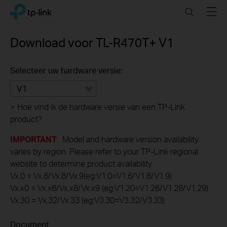
Click
Search
Menu
TP-Link, Reliably Smart
to
skip
the
Download voor
TL-R470T+
V1
navigation
bar
Selecteer uw hardware versie:
V1
>
Hoe vind ik de hardware versie van een TP-Link
product?
IMPORTANT
: Model and hardware version availability
varies by region. Please refer to your TP-Link regional
website to determine product availability.
Vx.0 = Vx.6/Vx.8/Vx.9(eg:V1.0=V1.6/V1.8/V1.9)
Vx.x0 = Vx.x6/Vx.x8/Vx.x9 (eg:V1.20=V1.26/V1.28/V1.29)
Vx.30 = Vx.32/Vx.33 (eg:V3.30=V3.32/V3.33)
Document