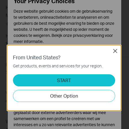
Your Privacy Choices
How to Set Up Your SafeStream Router in Standalone
Deze website gebruikt cookies om de gebruikservaring
Mode
te verbeteren, onlineactiviteiten te analyseren en om
gebruikers de best mogelijke ervaring te bieden op onze
07-21-2026
176499
views
website. U heeft de mogelijkheid op ieder moment de
How to Set Up Port Forwarding Feature on My TP-Link
cookies te weigeren. Bekijk onze
privacyverklaring
voor
meer informatie.
SMB Router?
Close
Standaard Cookies
07-20-2026
1213058
views
From United States?
Deze cookies zijn noodzakelijk voor de werking van de
How to Allow Specific Public IPs to Access an Internal
website en kunnen niet worden uitgeschakeld.
Get products, events and services for your region.
Server on TP-Link SMB Routers
Analyse en Marketing Cookies
START
Cookies voor analyse geven ons de mogelijkheid uw
06-17-2026
208131
views
activiteiten op onze website te volgen en zo de
Why virtual server (port forwarding) feature is not working
functionaliteit van de website aan te passen en te
Other Option
verbeteren.
on your TP-Link Business router?
Marketing cookies kunnen op onze website worden
07-23-2024
195066
views
geplaatst door externe adverteerders waar wij mee
samenwerken om een profiel te creëren met uw
Why cannot I get multi-wan bandwidth aggregation test
interesses en u zo van relevante advertenties te kunnen