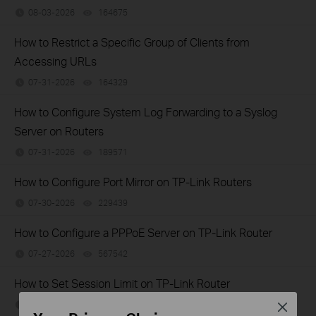
08-03-2026
164675
views
How to Restrict a Specific Group of Clients from
Accessing URLs
07-31-2026
164329
views
How to Configure System Log Forwarding to a Syslog
Server on Routers
07-31-2026
189571
views
How to Configure Port Mirror on TP-Link Routers
07-30-2026
229439
views
How to Configure a PPPoE Server on TP-Link Router
07-27-2026
567542
views
How to Set Session Limit on TP-Link Router
07-23-2026
409863
views
Close