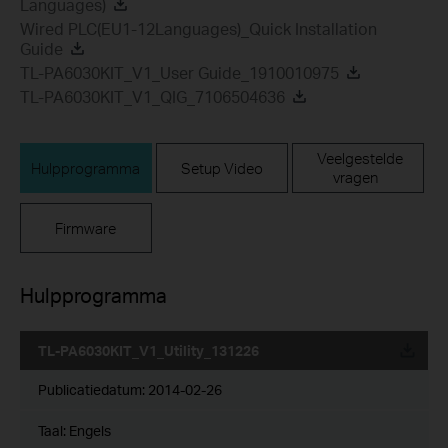
Languages)
Wired PLC(EU1-12Languages)_Quick Installation
Guide
TL-PA6030KIT_V1_User Guide_1910010975
TL-PA6030KIT_V1_QIG_7106504636
Veelgestelde
Hulpprogramma
Setup Video
vragen
Firmware
Hulpprogramma
TL-PA6030KIT_V1_Utility_131226
Publicatiedatum:
2014-02-26
Taal:
Engels