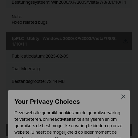
Besturingssysteem: Win2000/XP/2003/Vista/7/8/8.1/10/11
Note:
Fixed related bugs.
tpPLC_ Utility _Windows 2000/XP/2003/Vista/7/8/8.
1/10/11
Publicatiedatum:
2023-02-09
Taal:
Meertalig
Bestandsgrootte:
72.44 MB
Besturingssysteem: Win2000/XP/2003/Vista/7/8/8.1/10/11
Close
Your Privacy Choices
Note:
Deze website gebruikt cookies om de gebruikservaring
Fixed related bugs
te verbeteren, onlineactiviteiten te analyseren en om
gebruikers de best mogelijke ervaring te bieden op onze
tpPLC_Utility_Mac 12.5
website. U heeft de mogelijkheid op ieder moment de