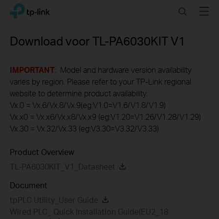
Click
Search
Menu
TP-Link, Reliably Smart
to
skip
the
Download voor
TL-PA6030KIT
V1
navigation
bar
IMPORTANT
: Model and hardware version availability
varies by region. Please refer to your TP-Link regional
website to determine product availability.
Vx.0 = Vx.6/Vx.8/Vx.9(eg:V1.0=V1.6/V1.8/V1.9)
Vx.x0 = Vx.x6/Vx.x8/Vx.x9 (eg:V1.20=V1.26/V1.28/V1.29)
Vx.30 = Vx.32/Vx.33 (eg:V3.30=V3.32/V3.33)
Product Overview
TL-PA6030KIT_V1_Datasheet
Document
tpPLC Utility_User Guide
Wired PLC_ Quick Installation Guide(EU2_18