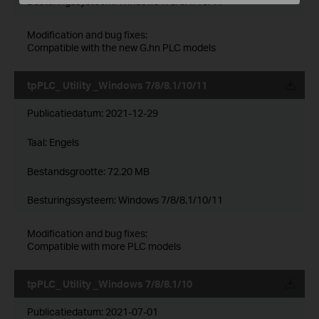
Besturingssysteem: Windows 7/8/8.1/10/11
Modification and bug fixes:
Compatible with the new G.hn PLC models
tpPLC_ Utility _Windows 7/8/8.1/10/11
Publicatiedatum:
2021-12-29
Taal:
Engels
Bestandsgrootte:
72.20 MB
Besturingssysteem: Windows 7/8/8.1/10/11
Modification and bug fixes:
Compatible with more PLC models
tpPLC_ Utility _Windows 7/8/8.1/10
Publicatiedatum:
2021-07-01