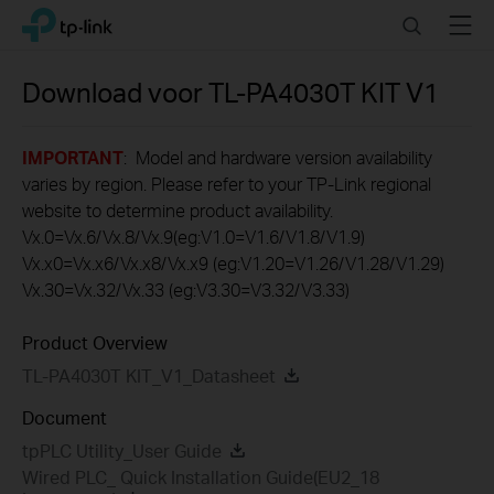
Click
Search
Menu
TP-Link, Reliably Smart
to
skip
the
Download voor
TL-PA4030T KIT
V1
navigation
bar
IMPORTANT
: Model and hardware version availability
varies by region. Please refer to your TP-Link regional
website to determine product availability.
Vx.0=Vx.6/Vx.8/Vx.9(eg:V1.0=V1.6/V1.8/V1.9)
Vx.x0=Vx.x6/Vx.x8/Vx.x9 (eg:V1.20=V1.26/V1.28/V1.29)
Vx.30=Vx.32/Vx.33 (eg:V3.30=V3.32/V3.33)
Product Overview
TL-PA4030T KIT_V1_Datasheet
Document
tpPLC Utility_User Guide
Wired PLC_ Quick Installation Guide(EU2_18