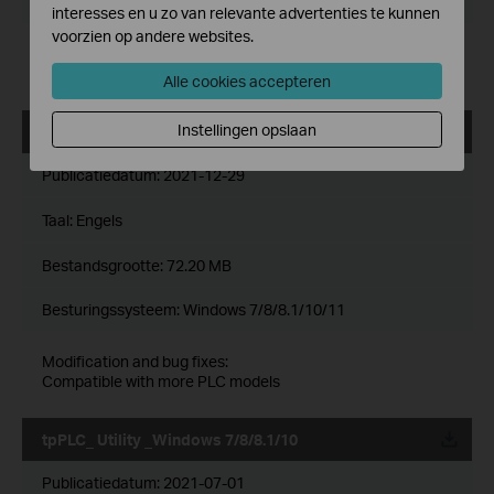
Besturingssysteem: Windows 7/8/8.1/10/11
interesses en u zo van relevante advertenties te kunnen
voorzien op andere websites.
Modification and bug fixes:
Compatible with the new G.hn PLC models
Alle cookies accepteren
Instellingen opslaan
tpPLC_ Utility _Windows 7/8/8.1/10/11
Publicatiedatum:
2021-12-29
Taal:
Engels
Bestandsgrootte:
72.20 MB
Besturingssysteem: Windows 7/8/8.1/10/11
Modification and bug fixes:
Compatible with more PLC models
tpPLC_ Utility _Windows 7/8/8.1/10
Publicatiedatum:
2021-07-01