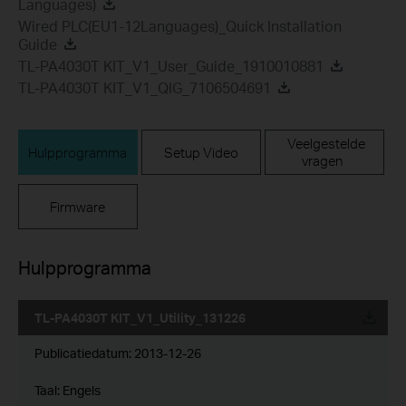
Languages)
Wired PLC(EU1-12Languages)_Quick Installation
Guide
TL-PA4030T KIT_V1_User_Guide_1910010881
TL-PA4030T KIT_V1_QIG_7106504691
Veelgestelde
Hulpprogramma
Setup Video
vragen
Firmware
Hulpprogramma
TL-PA4030T KIT_V1_Utility_131226
Publicatiedatum:
2013-12-26
Taal:
Engels