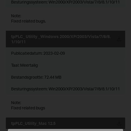
Besturingssysteem: Win2000/XP/2003/Vista/7/8/8.1/10/11
Note:
Fixed related bugs.
tpPLC_ Utility _Windows 2000/XP/2003/Vista/7/8/8.
1/10/11
Publicatiedatum:
2023-02-09
Taal:
Meertalig
Bestandsgrootte:
72.44 MB
Besturingssysteem: Win2000/XP/2003/Vista/7/8/8.1/10/11
Note:
Fixed related bugs
tpPLC_Utility_Mac 12.5