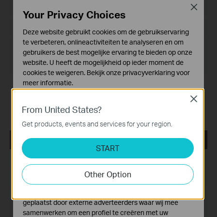
Publicatiedatum:
2022-09-14
Close
Your Privacy Choices
Taal:
Meertalig
Deze website gebruikt cookies om de gebruikservaring
te verbeteren, onlineactiviteiten te analyseren en om
Bestandsgrootte:
3.95 MB
gebruikers de best mogelijke ervaring te bieden op onze
website. U heeft de mogelijkheid op ieder moment de
Besturingssysteem: Mac OS 12.5
cookies te weigeren. Bekijk onze
privacyverklaring
voor
meer informatie.
Modification and bug fixes:
Newly support the G.hn products like
Close
Standaard Cookies
PG2400P/PG2405P/PG1200;
From United States?
Deze cookies zijn noodzakelijk voor de werking van de
Support the newest MACOS System(Monterey 12.5)
website en kunnen niet worden uitgeschakeld.
Get products, events and services for your region.
Analyse en Marketing Cookies
tpPLC_ Utility _Windows 7/8/8.1/10/11
START
Cookies voor analyse geven ons de mogelijkheid uw
activiteiten op onze website te volgen en zo de
Publicatiedatum:
2022-06-27
functionaliteit van de website aan te passen en te
Other Option
Taal:
Meertalig
verbeteren.
Marketing cookies kunnen op onze website worden
Bestandsgrootte:
72.37 MB
geplaatst door externe adverteerders waar wij mee
samenwerken om een profiel te creëren met uw