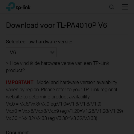
Click
Search
Menu
TP-Link, Reliably Smart
to
skip
the
Download voor
TL-PA4010P
V6
navigation
bar
Selecteer uw hardware versie:
V6
>
Hoe vind ik de hardware versie van een TP-Link
product?
IMPORTANT
: Model and hardware version availability
varies by region. Please refer to your TP-Link regional
website to determine product availability.
Vx.0 = Vx.6/Vx.8/Vx.9(eg:V1.0=V1.6/V1.8/V1.9)
Vx.x0 = Vx.x6/Vx.x8/Vx.x9 (eg:V1.20=V1.26/V1.28/V1.29)
Vx.30 = Vx.32/Vx.33 (eg:V3.30=V3.32/V3.33)
Document