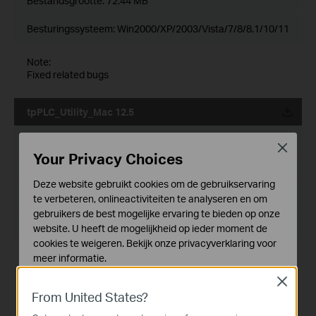
Bestandsgrootte:
72.44 MB
Besturingssysteem: Win2000/XP/2003/Vista/7/8/8.1/10/11
Note:
Fixed related bugs
tpPLC_Utility_Mac 12.5
Publicatiedatum:
2022-09-14
Close
Your Privacy Choices
Taal:
Meertalig
Deze website gebruikt cookies om de gebruikservaring
Bestandsgrootte:
3.95 MB
te verbeteren, onlineactiviteiten te analyseren en om
gebruikers de best mogelijke ervaring te bieden op onze
Besturingssysteem: Mac OS 12.5
website. U heeft de mogelijkheid op ieder moment de
cookies te weigeren. Bekijk onze
privacyverklaring
voor
meer informatie.
Modification and bug fixes:
Newly support the G.hn products like
Close
Standaard Cookies
PG2400P/PG2405P/PG1200;
From United States?
Support the newest MACOS System(Monterey 12.5)
Deze cookies zijn noodzakelijk voor de werking van de
website en kunnen niet worden uitgeschakeld.