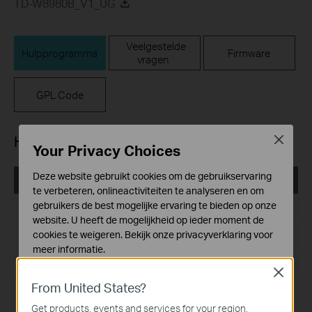
TD-W8980B_V1_UG
Veelgestelde
Hulpprogramma
Firmware
vragen
GPL Code
Hulpprogramma
Close
Your Privacy Choices
Deze website gebruikt cookies om de gebruikservaring
TD-W8980B_V1_Easy Setup Assistant_131128_DE
te verbeteren, onlineactiviteiten te analyseren en om
gebruikers de best mogelijke ervaring te bieden op onze
Publicatiedatum:
2013-11-28
website. U heeft de mogelijkheid op ieder moment de
cookies te weigeren. Bekijk onze
privacyverklaring
voor
Taal:
Duits
meer informatie.
Bestandsgrootte:
5.87 MB
Close
Standaard Cookies
From United States?
Deze cookies zijn noodzakelijk voor de werking van de
website en kunnen niet worden uitgeschakeld.
Get products, events and services for your region.