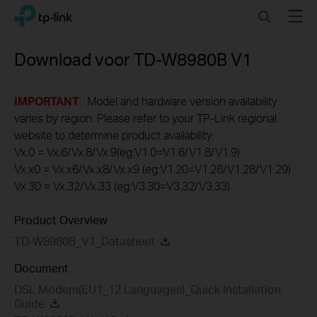
Click
Search
Menu
TP-Link, Reliably Smart
to
skip
the
Download voor
TD-W8980B
V1
navigation
bar
IMPORTANT
: Model and hardware version availability
varies by region. Please refer to your TP-Link regional
website to determine product availability.
Vx.0 = Vx.6/Vx.8/Vx.9(eg:V1.0=V1.6/V1.8/V1.9)
Vx.x0 = Vx.x6/Vx.x8/Vx.x9 (eg:V1.20=V1.26/V1.28/V1.29)
Vx.30 = Vx.32/Vx.33 (eg:V3.30=V3.32/V3.33)
Product Overview
TD-W8980B_V1_Datasheet
Document
DSL Modem(EU1_12 Languages)_Quick Installation
Guide