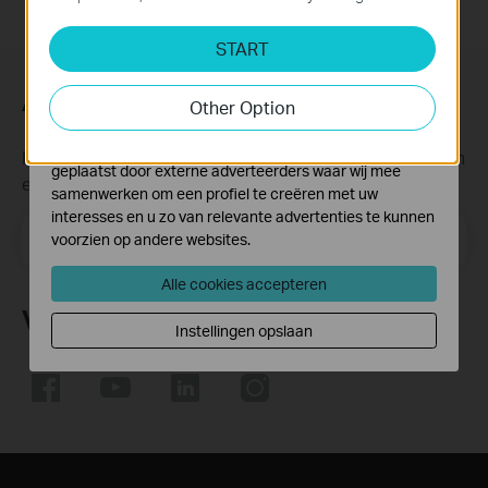
Analyse en Marketing Cookies
START
Cookies voor analyse geven ons de mogelijkheid uw
activiteiten op onze website te volgen en zo de
Abonneer
functionaliteit van de website aan te passen en te
Other Option
verbeteren.
Marketing cookies kunnen op onze website worden
Krijg updates over nieuwe producten, samenwerkingen
geplaatst door externe adverteerders waar wij mee
en ander interessant nieuws
samenwerken om een profiel te creëren met uw
interesses en u zo van relevante advertenties te kunnen
Email Address
voorzien op andere websites.
Meld je aan
Alle cookies accepteren
Volg Ons
Instellingen opslaan