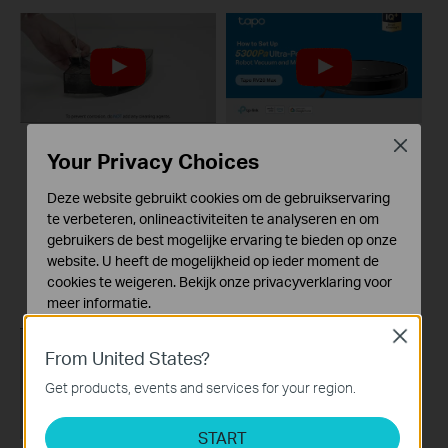
Close
Your Privacy Choices
How to Install Mop
How to Set Up Tapo
Cloth Mount and Fill
5300Pa Robot
Deze website gebruikt cookies om de gebruikservaring
in Water Tank: Tapo
Vacuum & Mop: Tapo
te verbeteren, onlineactiviteiten te analyseren en om
RV20 Max & Tapo
RV20 Max & Tapo
gebruikers de best mogelijke ervaring te bieden op onze
RV20 Max White
RV20 Max White
website. U heeft de mogelijkheid op ieder moment de
cookies te weigeren. Bekijk onze
privacyverklaring
voor
meer informatie.
Close
Standaard Cookies
From United States?
Deze cookies zijn noodzakelijk voor de werking van de
website en kunnen niet worden uitgeschakeld.
Get products, events and services for your region.
Analyse en Marketing Cookies
START
Cookies voor analyse geven ons de mogelijkheid uw