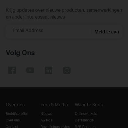
Krijg updates over nieuwe producten, samenwerkingen
en ander interessant nieuws
Email Address
Meld je aan
Volg Ons
Over ons
Pers & Media
Waar te Koop
Bedrijfsprofiel
Nieuws
Onlinewinkels
Over ons
Awards
Detailhandel
Contact
Beveiligingsadvies
B2B Partners