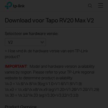
Click
Search
Menu
TP-Link, Reliably Smart
to
skip
the
Download voor
Tapo RV20 Max
V2
navigation
bar
Selecteer uw hardware versie:
V2
>
Hoe vind ik de hardware versie van een TP-Link
product?
IMPORTANT
: Model and hardware version availability
varies by region. Please refer to your TP-Link regional
website to determine product availability.
Vx.0 = Vx.6/Vx.8/Vx.9(eg:V1.0=V1.6/V1.8/V1.9)
Vx.x0 = Vx.x6/Vx.x8/Vx.x9 (eg:V1.20=V1.26/V1.28/V1.29)
Vx.30 = Vx.32/Vx.33 (eg:V3.30=V3.32/V3.33)
Product Overview