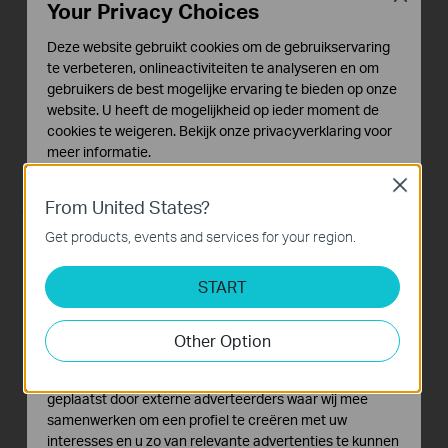
Smart Wi-Fi Light
Light Strip
Your Privacy Choices
Strip
Deze website gebruikt cookies om de gebruikservaring
te verbeteren, onlineactiviteiten te analyseren en om
gebruikers de best mogelijke ervaring te bieden op onze
website. U heeft de mogelijkheid op ieder moment de
cookies te weigeren. Bekijk onze
privacyverklaring
voor
meer informatie.
Close
Standaard Cookies
From United States?
Deze cookies zijn noodzakelijk voor de werking van de
website en kunnen niet worden uitgeschakeld.
Get products, events and services for your region.
Quick Tips: How to
Quick Tips: How to
Analyse en Marketing Cookies
Link your TP-Link
Link you TP-Link
START
Cookies voor analyse geven ons de mogelijkheid uw
Tapo Account to
Tapo Account to
activiteiten op onze website te volgen en zo de
Google Assistant
Amazon Alexa
functionaliteit van de website aan te passen en te
Other Option
verbeteren.
This video will show you how to link your TP-Link Tapo account to Google Assistant
This Video will show you how to integrate your Tapo account to Amazon Alexa
Marketing cookies kunnen op onze website worden
geplaatst door externe adverteerders waar wij mee
More
More
samenwerken om een profiel te creëren met uw
interesses en u zo van relevante advertenties te kunnen