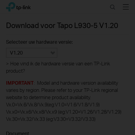
Click
Search
Menu
TP-Link, Reliably Smart
to
skip
the
Download voor
Tapo L930-5
V1.20
navigation
bar
Selecteer uw hardware versie:
V1.20
>
Hoe vind ik de hardware versie van een TP-Link
product?
IMPORTANT
: Model and hardware version availability
varies by region. Please refer to your TP-Link regional
website to determine product availability.
Vx.0=Vx.6/Vx.8/Vx.9(eg:V1.0=V1.6/V1.8/V1.9)
Vx.x0=Vx.x6/Vx.x8/Vx.x9 (eg:V1.20=V1.26/V1.28/V1.29)
Vx.30=Vx.32/Vx.33 (eg:V3.30=V3.32/V3.33)
Document