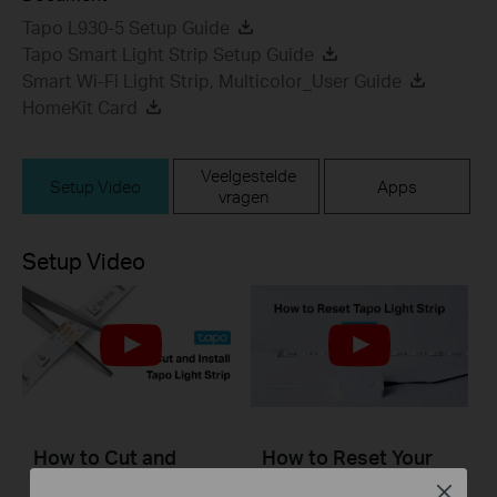
Tapo L930-5 Setup Guide
Tapo Smart Light Strip Setup Guide
Smart Wi-Fi Light Strip, Multicolor_User Guide
HomeKit Card
Veelgestelde
Setup Video
Apps
vragen
Setup Video
How to Cut and
How to Reset Your
Install Your Tapo
Tapo Smart Wi-Fi
Close