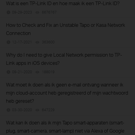
Wat is een TP-Link ID en hoe maak ik een TP-Link ID?
09-29-2023
6676767
views
How to Check and Fix an Unstable Tapo or Kasa Network
Connection
12-17-2021
363600
views
Why do I need to give Local Network permission to TP-
Link apps in iOS devices?
09-21-2020
188019
views
Wat moet ik doen als ik geen e-mail ontvang wanneer ik
mijn cloud-account heb geregistreerd of mijn wachtwoord
heb gereset?
03-30-2020
647229
views
Wat kan ik doen als ik mijn Tapo smart-apparaten (smart-
plug, smart-camera, smart-lamp) niet via Alexa of Google