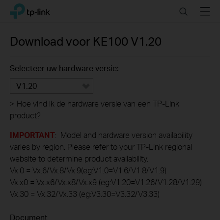
Click
Search
Menu
TP-Link, Reliably Smart
to
skip
the
Download voor
KE100
V1.20
navigation
bar
Selecteer uw hardware versie:
V1.20
>
Hoe vind ik de hardware versie van een TP-Link
product?
IMPORTANT
: Model and hardware version availability
varies by region. Please refer to your TP-Link regional
website to determine product availability.
Vx.0 = Vx.6/Vx.8/Vx.9(eg:V1.0=V1.6/V1.8/V1.9)
Vx.x0 = Vx.x6/Vx.x8/Vx.x9 (eg:V1.20=V1.26/V1.28/V1.29)
Vx.30 = Vx.32/Vx.33 (eg:V3.30=V3.32/V3.33)
Document