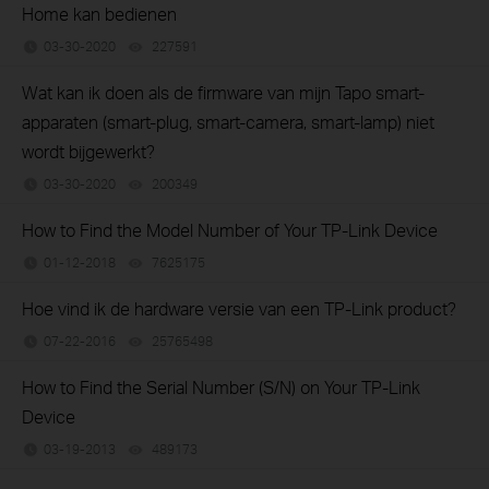
Home kan bedienen
03-30-2020
227591
views
Wat kan ik doen als de firmware van mijn Tapo smart-
apparaten (smart-plug, smart-camera, smart-lamp) niet
wordt bijgewerkt?
03-30-2020
200349
views
How to Find the Model Number of Your TP-Link Device
01-12-2018
7625175
views
Hoe vind ik de hardware versie van een TP-Link product?
07-22-2016
25765498
views
How to Find the Serial Number (S/N) on Your TP-Link
Device
03-19-2013
489173
views