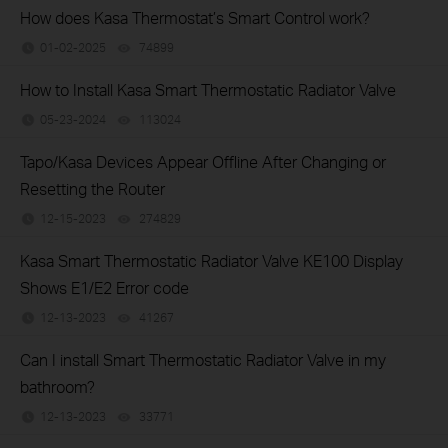
How does Kasa Thermostat’s Smart Control work?
01-02-2025
74899
views
How to Install Kasa Smart Thermostatic Radiator Valve
05-23-2024
113024
views
Tapo/Kasa Devices Appear Offline After Changing or
Resetting the Router
12-15-2023
274829
views
Kasa Smart Thermostatic Radiator Valve KE100 Display
Shows E1/E2 Error code
12-13-2023
41267
views
Can I install Smart Thermostatic Radiator Valve in my
bathroom?
12-13-2023
33771
views