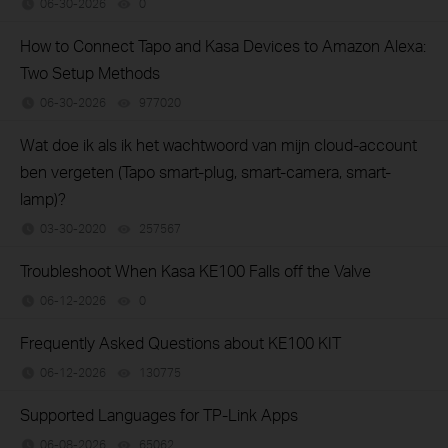
06-30-2026
0
views
How to Connect Tapo and Kasa Devices to Amazon Alexa:
Two Setup Methods
06-30-2026
977020
views
Wat doe ik als ik het wachtwoord van mijn cloud-account
ben vergeten (Tapo smart-plug, smart-camera, smart-
lamp)?
03-30-2020
257567
views
Troubleshoot When Kasa KE100 Falls off the Valve
06-12-2026
0
views
Frequently Asked Questions about KE100 KIT
06-12-2026
130775
views
Supported Languages for TP-Link Apps
06-08-2026
65062
views