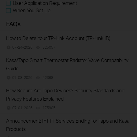
User Application Requirement
When You Set Up
FAQs
How to Delete Your TP-Link Account (TP-Link ID)
07-24-2026
325057
views
Kasa/Tapo Smart Thermostat Radiator Valve Compatibility
Guide
07-08-2026
42368
views
How Secure Are Tapo Devices? Security Standards and
Privacy Features Explained
07-01-2026
175905
views
Announcement: IFTTT Services Ending for Tapo and Kasa
Products