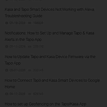
Kasa and Tapo Smart Devices Not Working with Alexa:
Troubleshooting Guide
05-19-2026
186609
views
Notifications: How to Set Up and Manage Tapo & Kasa
Alerts in the Tapo App
05-11-2026
235170
views
How to Update Tapo and Kasa Device Firmware via the
Tapo App
05-07-2026
330145
views
How to Connect Tapo and Kasa Smart Devices to Google
Home
04-17-2026
629745
views
How to set up Geofencing on the Tapo/Kasa App