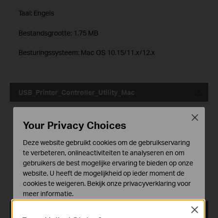
Taal:
Engels
Bestandsgrootte:
1.75 MB
Besturingssysteem: Mac OS 10.15/11.x/12.x
USB_Printer_Controller_Utility_Mac
Publicatiedatum:
2018-10-29
Close
Your Privacy Choices
Taal:
Engels
Deze website gebruikt cookies om de gebruikservaring
Bestandsgrootte:
2.53 MB
te verbeteren, onlineactiviteiten te analyseren en om
gebruikers de best mogelijke ervaring te bieden op onze
Besturingssysteem: Mac OS 10.9-10.14
website. U heeft de mogelijkheid op ieder moment de
cookies te weigeren. Bekijk onze
privacyverklaring
voor
meer informatie.
Close
USB_Printer_Controller_Utility_Windows
Standaard Cookies