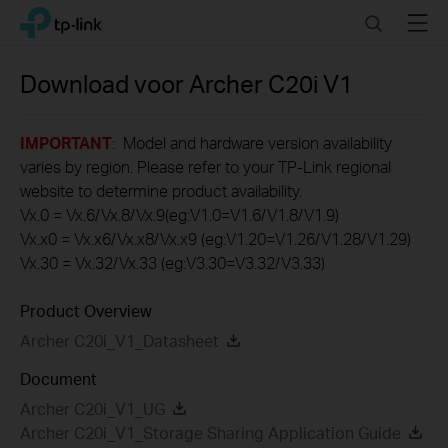
Click
Search
Menu
TP-Link, Reliably Smart
to
skip
the
Download voor
Archer C20i
V1
navigation
bar
IMPORTANT
: Model and hardware version availability
varies by region. Please refer to your TP-Link regional
website to determine product availability.
Vx.0 = Vx.6/Vx.8/Vx.9(eg:V1.0=V1.6/V1.8/V1.9)
Vx.x0 = Vx.x6/Vx.x8/Vx.x9 (eg:V1.20=V1.26/V1.28/V1.29)
Vx.30 = Vx.32/Vx.33 (eg:V3.30=V3.32/V3.33)
Product Overview
Archer C20i_V1_Datasheet
Document
Archer C20i_V1_UG
Archer C20i_V1_Storage Sharing Application Guide