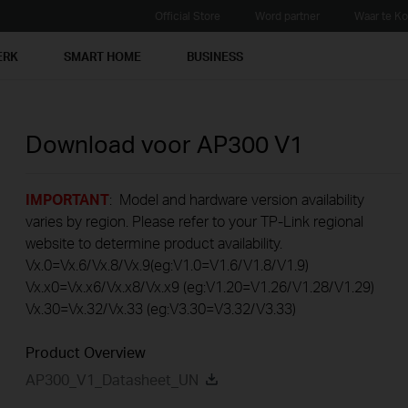
Official Store
Word partner
Waar te K
ERK
SMART HOME
BUSINESS
Download voor
AP300
V1
IMPORTANT
: Model and hardware version availability
varies by region. Please refer to your TP-Link regional
website to determine product availability.
Vx.0=Vx.6/Vx.8/Vx.9(eg:V1.0=V1.6/V1.8/V1.9)
Vx.x0=Vx.x6/Vx.x8/Vx.x9 (eg:V1.20=V1.26/V1.28/V1.29)
Vx.30=Vx.32/Vx.33 (eg:V3.30=V3.32/V3.33)
Product Overview
AP300_V1_Datasheet_UN