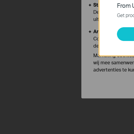
Standaard Cooki
From U
Deze cookies zijn
Get prod
uitgeschakeld.
Analyse en Marke
Cookies voor anal
de functionaliteit
Marketing cookies
wij mee samenwerk
advertenties te k