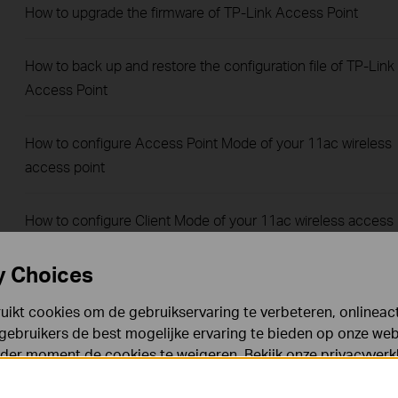
How to upgrade the firmware of TP-Link Access Point
How to back up and restore the configuration file of TP-Link
Access Point
How to configure Access Point Mode of your 11ac wireless
access point
How to configure Client Mode of your 11ac wireless access
point
y Choices
How to configure Multi-SSID Mode on 11AC wireless acces
ikt cookies om de gebruikservaring te verbeteren, onlineacti
point
gebruikers de best mogelijke ervaring te bieden op onze webs
eder moment de cookies te weigeren. Bekijk onze
privacyverk
Why do I need to give Local Network permission to TP-Link