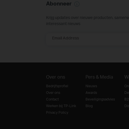
Abonneer
Krijg updates over nieuwe producten, samen
interessant nieuws
Email Address
Over ons
Pers & Media
W
Bedrijfsprofiel
Nieuws
On
Over ons
Awards
De
Contact
Beveiligingsadvies
B2
Werken bij TP-Link
Blog
Dis
Privacy Policy