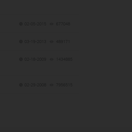
02-05-2015
677048
views
03-19-2013
489171
views
02-18-2009
1434885
views
02-29-2008
7956515
views