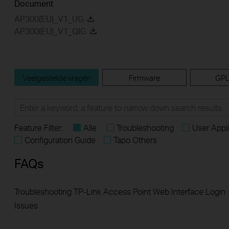
Document
AP300(EU)_V1_UG
AP300(EU)_V1_QIG
Veelgestelde vragen
Firmware
GPL
Feature Filter:
Alle
Troubleshooting
User Appl
Configuration Guide
Tapo Others
FAQs
Troubleshooting TP-Link Access Point Web Interface Login
Issues