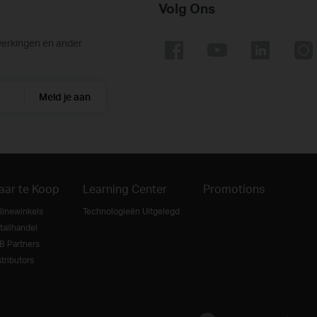
Volg Ons
werkingen en ander
Meld je aan
aar te Koop
Learning Center
Promotions
linewinkels
Technologieën Uitgelegd
tailhandel
B Partners
tributors