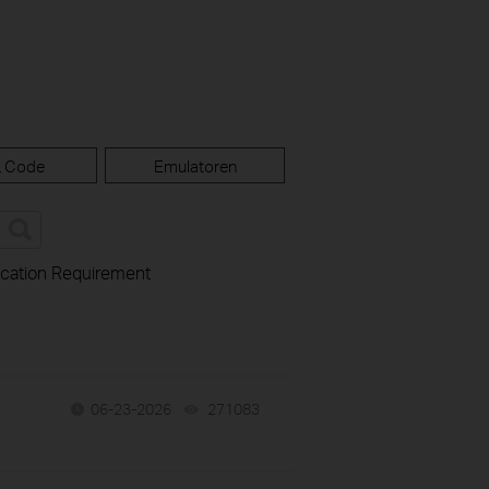
 Code
Emulatoren
ication Requirement
06-23-2026
271083
views