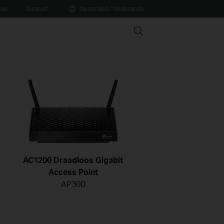
oop
Support
Nederland / Nederlands
Search
AC1200 Draadloos Gigabit
Access Point
AP300