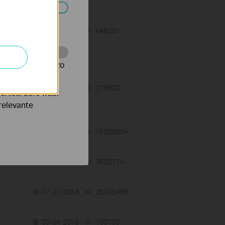
 worden
n
03-30-2020
646251
views
te te volgen en zo
11-13-2019
218802
views
verteerders waar
relevante
03-11-2019
16289804
views
01-12-2018
7625174
views
07-22-2016
25765498
views
05-04-2016
150103
views