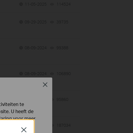
11-05-2025
114524
views
09-29-2025
39735
views
08-09-2024
99388
views
08-09-2024
106890
views
Close
s
06-27-2022
95860
views
viteiten te
ite. U heeft de
laring
voor meer
09-21-2020
187034
views
Close