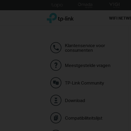
Click
to
TP-Link, Reliably Smart
skip
WIFI NETW
the
navigation
bar
Klantenservice voor
consumenten
Meestgestelde vragen
TP-Link Community
Download
Compatibiliteitslijst