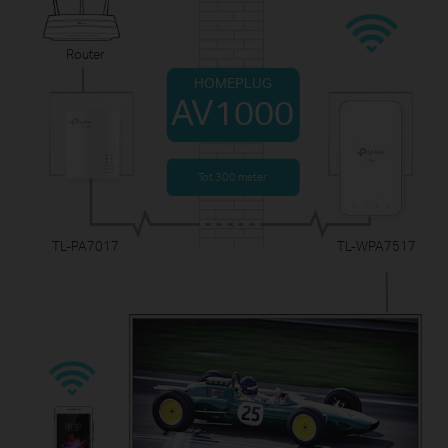
Router
HOMEPLUG
AV1000
Tot 300 meter
TL-PA7017
TL-WPA7517