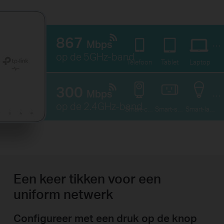
867
Mbps
op de 5GHz-band
Telefoon
Tablet
Laptop
300
Mbps
op de 2.4GHz-band
Smart-camera
Smart-stekker
Smart-lamp
Een keer tikken voor een
uniform netwerk
Configureer met een druk op de knop