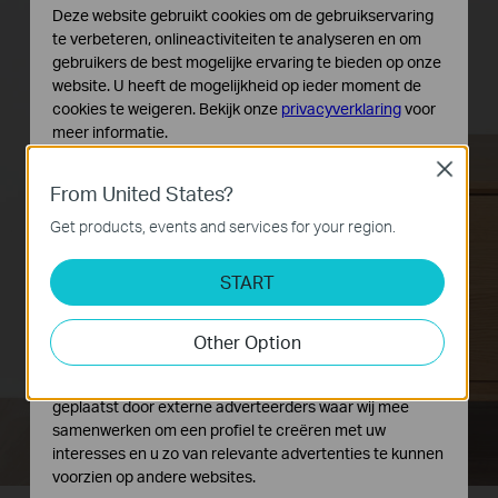
Deze website gebruikt cookies om de gebruikservaring
te verbeteren, onlineactiviteiten te analyseren en om
gebruikers de best mogelijke ervaring te bieden op onze
website. U heeft de mogelijkheid op ieder moment de
cookies te weigeren. Bekijk onze
privacyverklaring
voor
TL-WPA7517
router
meer informatie.
Close
Standaard Cookies
From United States?
Deze cookies zijn noodzakelijk voor de werking van de
website en kunnen niet worden uitgeschakeld.
Get products, events and services for your region.
Analyse en Marketing Cookies
START
Cookies voor analyse geven ons de mogelijkheid uw
activiteiten op onze website te volgen en zo de
functionaliteit van de website aan te passen en te
Other Option
verbeteren.
Marketing cookies kunnen op onze website worden
geplaatst door externe adverteerders waar wij mee
samenwerken om een profiel te creëren met uw
interesses en u zo van relevante advertenties te kunnen
voorzien op andere websites.