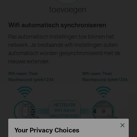
toevoegen
Wifi automatisch synchroniseren
Pas automatisch instellingen toe binnen het
netwerk. Je bestaande wifi-instellingen zullen
automatisch worden gesynchroniseerd met de
nieuwe extender.
Wifi-naam: Thuis
Wifi-naam: Thuis
Wachtwoord: tplink1234
Wachtwoord: tplink1234
HETZELFDE
WIFI-NAAM
WACHTWOORD
Close
Your Privacy Choices