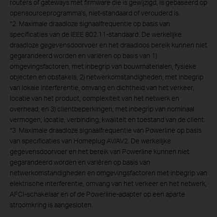
routers of gateways met firmware die is gewijzigd, is gebaseerd op
opensourceprogramma's, niet-standaard of verouderd is.
*
2. Maximale draadloze signaalfrequentie op basis van
specificaties van de IEEE 802.11-standaard. De werkelijke
draadloze gegevensdoorvoer en het draadloos bereik kunnen niet
gegarandeerd worden en variëren op basis van 1)
omgevingsfactoren, met inbegrip van bouwmaterialen, fysieke
objecten en obstakels, 2) netwerkomstandigheden, met inbegrip
van lokale interferentie, omvang en dichtheid van het verkeer,
locatie van het product, complexiteit van het netwerk en
overhead, en 3) clientbeperkingen, met inbegrip van nominaal
vermogen, locatie, verbinding, kwaliteit en toestand van de client.
*
3. Maximale draadloze signaalfrequentie van Powerline op basis
van specificaties van Homeplug AV/AV2. De werkelijke
gegevensdoorvoer en het bereik van Powerline kunnen niet
gegarandeerd worden en variëren op basis van
netwerkomstandigheden en omgevingsfactoren met inbegrip van
elektrische interferentie, omvang van het verkeer en het netwerk,
AFCI-schakelaar en of de Powerline-adapter op een aparte
stroomkring is aangesloten.