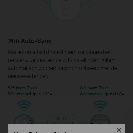
Wifi Auto-Sync
Pas automatisch instellingen toe binnen het
netwerk. Je bestaande wifi-instellingen zullen
automatisch worden gesynchroniseerd met de
nieuwe extender.
Wifi-naam: Thuis
Wifi-naam: Thuis
Wachtwoord: tplink1234
Wachtwoord: tplink1234
ZELFDE
WIFI-NAAM
WACHTWOORD
Close