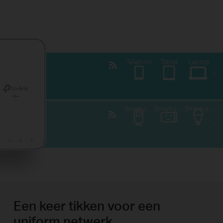
op de 5GHz-band
300 Mbps
op de 2.4GHz-band
Telefoon
Tablet
Laptop
Smart-camera
Smart-stekker
Smart-lamp
Een keer tikken voor een
uniform netwerk