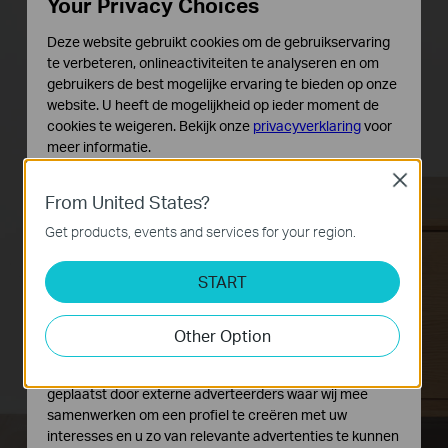
Your Privacy Choices
Deze website gebruikt cookies om de gebruikservaring
te verbeteren, onlineactiviteiten te analyseren en om
gebruikers de best mogelijke ervaring te bieden op onze
website. U heeft de mogelijkheid op ieder moment de
cookies te weigeren. Bekijk onze
privacyverklaring
voor
meer informatie.
TL-WPA7517
router
Close
Standaard Cookies
From United States?
Deze cookies zijn noodzakelijk voor de werking van de
website en kunnen niet worden uitgeschakeld.
Get products, events and services for your region.
Analyse en Marketing Cookies
START
Cookies voor analyse geven ons de mogelijkheid uw
activiteiten op onze website te volgen en zo de
functionaliteit van de website aan te passen en te
Other Option
verbeteren.
Marketing cookies kunnen op onze website worden
geplaatst door externe adverteerders waar wij mee
samenwerken om een profiel te creëren met uw
interesses en u zo van relevante advertenties te kunnen