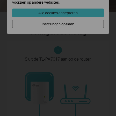
voorzien op andere websites.
Alle cookies accepteren
Plug-and-play: geen
Instellingen opslaan
configuratie nodig
1
Sluit de TL-PA7017
aan op de router.