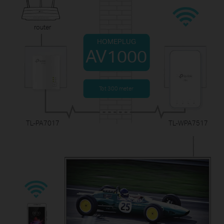
router
HOMEPLUG
AV1000
Tot 300 meter
TL-PA7017
TL-WPA7517