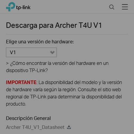
Click
Search
Menu
TP-Link, Reliably Smart
to
skip
the
Descarga para
Archer T4U
V1
navigation
bar
Elige una versión de hardware:
V1
>
¿Cómo encontrar la versión del hardware en un
dispositivo TP-Link?
IMPORTANTE
: La disponibilidad del modelo y la versión
de hardware varía según la región. Consulte el sitio web
regional de TP-Link para determinar la disponibilidad del
producto.
Descripción General
Archer T4U_V1_Datasheet