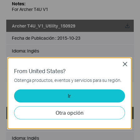
Notes:
For Archer T4U V1
Archer T4U_V1_Utility_150929
Fecha de Publicación :
2015-10-23
Idioma:
Inglés
Tamaño del Archivo :
5.09 MB
Close
From United States?
Sistema de Operación : Mac OS X 10.7~10.10
Obtenga productos, eventos y servicios para su región.
Notes:
Ir
For Archer T4U V1
Otra opción
Archer T4U_V1_Utility_150602
Fecha de Publicación :
2015-06-02
Idioma:
Inglés