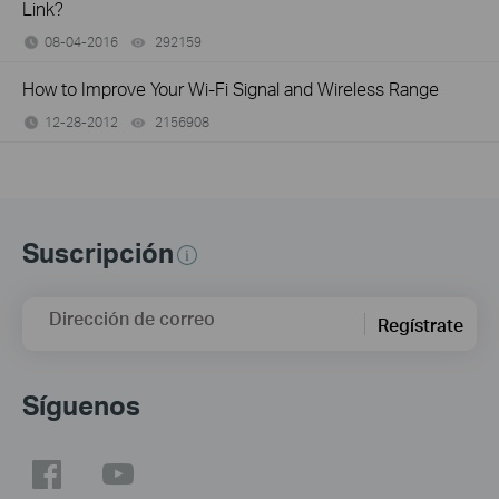
Link?
08-04-2016
292159
views
How to Improve Your Wi-Fi Signal and Wireless Range
12-28-2012
2156908
views
Suscripción
Dirección de correo
Regístrate
Síguenos