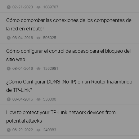
02-21-2023
1089707
views
Cómo comprobar las conexiones de los componentes de
la red en el router
08-04-2016
506025
views
Cómo configurar el control de acceso para el bloqueo del
sitio web
08-04-2016
1262981
views
¿Cómo Configurar DDNS (No-IP) en un Router Inalámbrico
de TP-Link?
08-04-2016
530000
views
How to protect your TP-Link network devices from
potential attacks
06-29-2022
240883
views