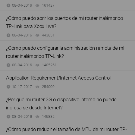
08-04-2016
161427
views
¿Cómo puedo abrir los puertos de mi router inalámbrico
TP-Link para Xbox Live?
08-04-2016
443851
views
¿Cómo puedo configurar la administración remota de mi
router inalámbrico TP-Link?
08-04-2016
1405261
views
Application Requirement/Internet Access Control
10-17-2017
254009
views
¿Por qué mi router 3G o dispositivo interno no puede
ingresarse desde Internet?
08-04-2016
145832
views
¿Cómo puedo reducir el tamaño de MTU de mi router TP-