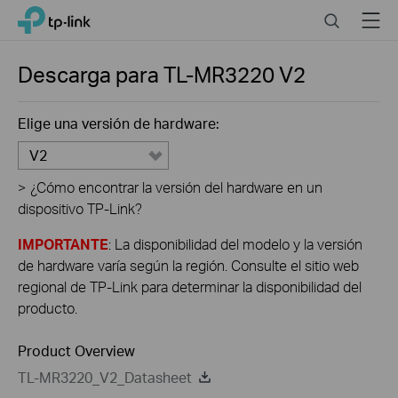
Click
Search
Menu
TP-Link, Reliably Smart
to
skip
the
Descarga para
TL-MR3220
V2
navigation
bar
Elige una versión de hardware:
V2
>
¿Cómo encontrar la versión del hardware en un
dispositivo TP-Link?
IMPORTANTE
: La disponibilidad del modelo y la versión
de hardware varía según la región. Consulte el sitio web
regional de TP-Link para determinar la disponibilidad del
producto.
Product Overview
TL-MR3220_V2_Datasheet