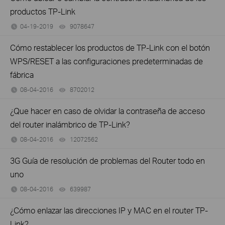
productos TP-Link
04-19-2019
9078647
views
Cómo restablecer los productos de TP-Link con el botón
WPS/RESET a las configuraciones predeterminadas de
fábrica
08-04-2016
8702012
views
¿Que hacer en caso de olvidar la contraseña de acceso
del router inalámbrico de TP-Link?
08-04-2016
12072562
views
3G Guía de resolución de problemas del Router todo en
uno
08-04-2016
639987
views
¿Cómo enlazar las direcciones IP y MAC en el router TP-
Link?