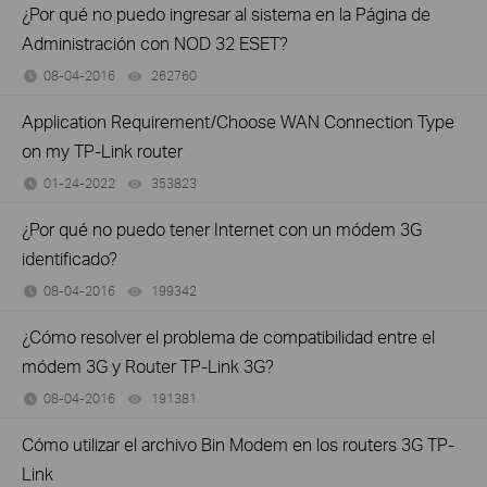
¿Por qué no puedo ingresar al sistema en la Página de
Administración con NOD 32 ESET?
08-04-2016
262760
views
Application Requirement/Choose WAN Connection Type
on my TP-Link router
01-24-2022
353823
views
¿Por qué no puedo tener Internet con un módem 3G
identificado?
08-04-2016
199342
views
¿Cómo resolver el problema de compatibilidad entre el
módem 3G y Router TP-Link 3G?
08-04-2016
191381
views
Cómo utilizar el archivo Bin Modem en los routers 3G TP-
Link