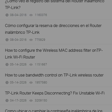
¿Cómo veo el registro del sistema del Router inalámbrico
TP-Link?
08-04-2016
1160376
views
Cómo configurar la reserva de direcciones en el Router
inalámbrico TP-Link
08-04-2016
775829
views
How to configure the Wireless MAC address filter onTP-
Link Wi-Fi Router
05-14-2026
1151667
views
How to use bandwidth control on TP-Link wireless router
05-14-2026
1957580
views
TP-Link Router Keeps Disconnecting? Fix Unstable Wi-Fi
04-17-2026
3209150
views
Como ubicar o cambiar la contraseña inalámbrica de los