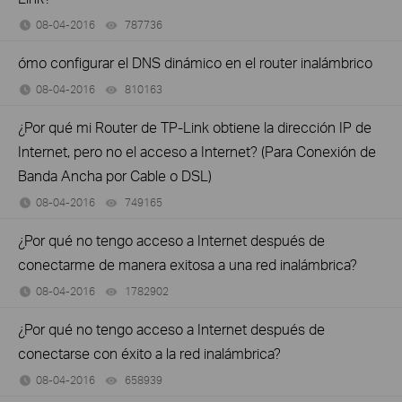
08-04-2016
787736
views
ómo configurar el DNS dinámico en el router inalámbrico
08-04-2016
810163
views
¿Por qué mi Router de TP-Link obtiene la dirección IP de
Internet, pero no el acceso a Internet? (Para Conexión de
Banda Ancha por Cable o DSL)
08-04-2016
749165
views
¿Por qué no tengo acceso a Internet después de
conectarme de manera exitosa a una red inalámbrica?
08-04-2016
1782902
views
¿Por qué no tengo acceso a Internet después de
conectarse con éxito a la red inalámbrica?
08-04-2016
658939
views