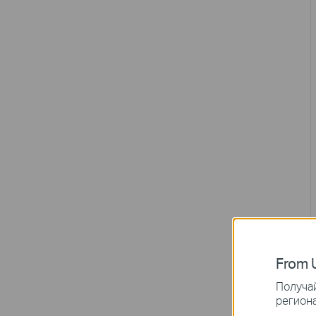
From U
Получай
региона