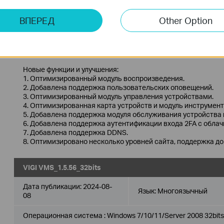
Дата публикации:
2024-11-
ВПЕРЕД
Other Option
Язык:
Многоязычный
28
Операционная система : Windows 7/10/11/Server 2008 64bits
Новые функции и улучшения:
1. Оптимизированный модуль воспроизведения.
2. Добавлена ​​поддержка пользовательских оповещений.
3. Оптимизированный модуль управления устройствами.
4. Оптимизированная карта устройств и модуль инструмен
5. Добавлена ​​поддержка модуля обслуживания устройства
6. Добавлена ​​поддержка аутентификации входа 2FA с обл
7. Добавлена ​​поддержка DDNS.
8. Оптимизировано несколько уровней сайта, поддержка до 
VIGI VMS_1.5.56_32bits
Дата публикации:
2024-08-
Язык:
Многоязычный
08
Операционная система : Windows 7/10/11/Server 2008 32bits