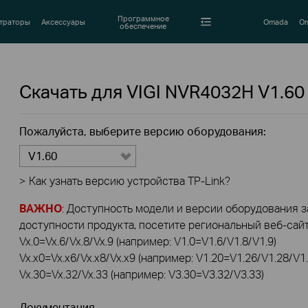
Программное
траторы
Аксессуары
Omada
Om
обеспечение
Скачать для
VIGI NVR4032H
V1.60
Пожалуйста, выберите версию оборудования:
V1.60
>
Как узнать версию устройства TP-Link?
ВАЖНО
: Доступность модели и версии оборудования за
доступности продукта, посетите региональный веб-сайт 
Vx.0=Vx.6/Vx.8/Vx.9 (например: V1.0=V1.6/V1.8/V1.9)
Vx.x0=Vx.x6/Vx.x8/Vx.x9 (например: V1.20=V1.26/V1.28/V1.
Vx.30=Vx.32/Vx.33 (например: V3.30=V3.32/V3.33)
Документация