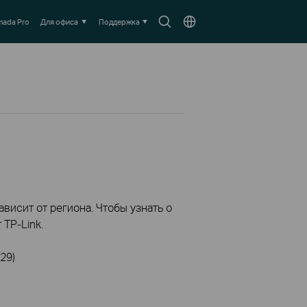
Search
Выберите
ada Pro
Для офиса
Поддержка
icon
местоположение
висит от региона. Чтобы узнать о
TP-Link.
29)