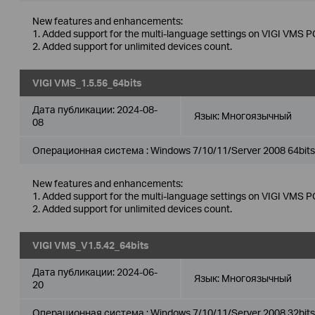
New features and enhancements:
1. Added support for the multi-language settings on VIGI VMS PC
2. Added support for unlimited devices count.
VIGI VMS_1.5.56_64bits
Дата публикации:
2024-08-
Язык:
Многоязычный
08
Операционная система : Windows 7/10/11/Server 2008 64bits
New features and enhancements:
1. Added support for the multi-language settings on VIGI VMS PC
2. Added support for unlimited devices count.
VIGI VMS_V1.5.42_64bits
Дата публикации:
2024-06-
Язык:
Многоязычный
20
Операционная система : Windows 7/10/11/Server 2008 32bits