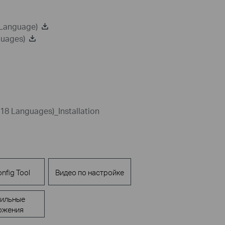
 Language)
guages)
18 Languages)_Installation
nfig Tool
Видео по настройке
ильные
ожения