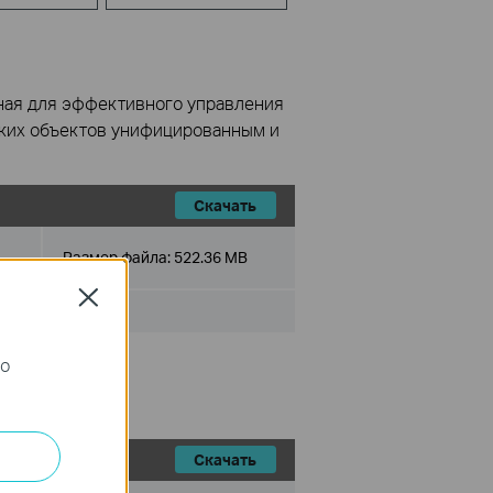
ная для эффективного управления
ьких объектов унифицированным и
Скачать
Размер файла:
522.36 MB
Close
го
 Client.
Скачать