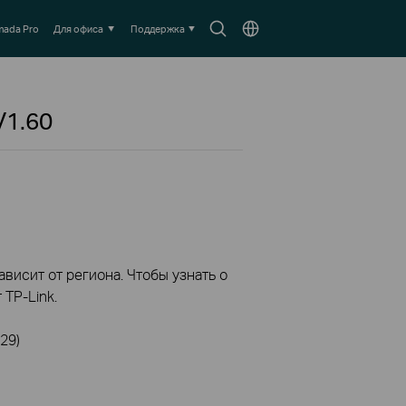
Search
Выберите
ada Pro
Для офиса
Поддержка
icon
местоположение
V1.60
висит от региона. Чтобы узнать о
TP-Link.
29)