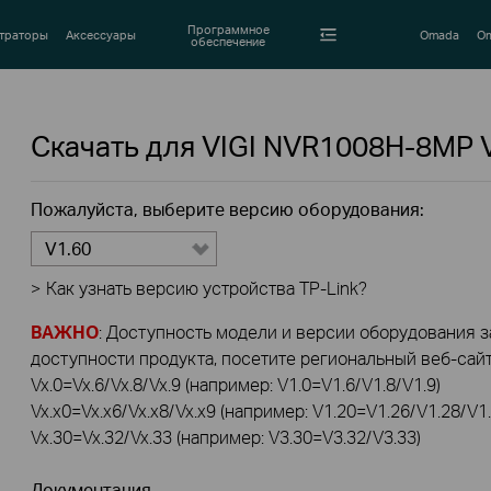
Программное
траторы
Аксессуары
Omada
Om
обеспечение
Скачать для
VIGI NVR1008H-8MP
Пожалуйста, выберите версию оборудования:
V1.60
>
Как узнать версию устройства TP-Link?
ВАЖНО
: Доступность модели и версии оборудования за
доступности продукта, посетите региональный веб-сайт 
Vx.0=Vx.6/Vx.8/Vx.9 (например: V1.0=V1.6/V1.8/V1.9)
Vx.x0=Vx.x6/Vx.x8/Vx.x9 (например: V1.20=V1.26/V1.28/V1.
Vx.30=Vx.32/Vx.33 (например: V3.30=V3.32/V3.33)
Документация