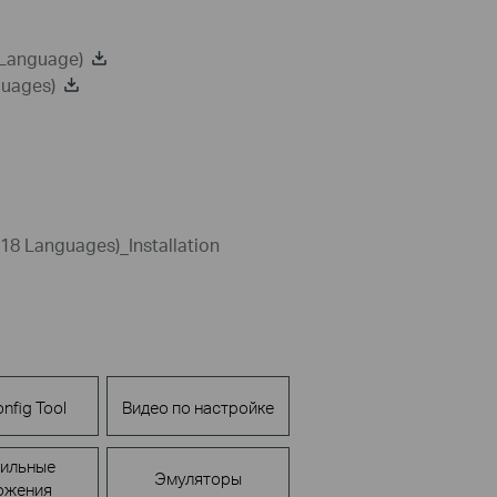
 Language)
guages)
18 Languages)_Installation
nfig Tool
Видео по настройке
ильные
Эмуляторы
ожения