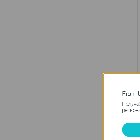
From U
Получай
региона