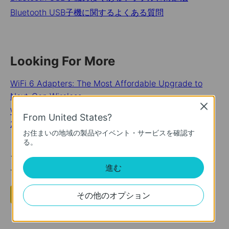
Bluetooth USB子機に関するよくある質問
Looking For More
WiFi 6 Adapters: The Most Affordable Upgrade to
Next-Gen Wireless
Close
What is Powerline: A Guide to Powerline Adapter in
From United States?
2022
お住まいの地域の製品やイベント・サービスを確認す
る。
このFAQは役に立ちましたか？
進む
サイトの利便性向上にご協力ください。
はい
いいえ
その他のオプション