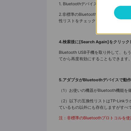
1. Bluetoothデバイスが検出可能
2.非標準のBluetoothプロトコ
性リストをチェックするためにQ5を参
4.検索後に[Search Again]
Bluetooth USB子機を取り外して
てから再度有効にすることもできます
5.アダプタがBluetoothデバイス
（1）お使いの機器がBluetooth機
（2）以下の互換性リストはTP-Lin
ているもの以外にも存在しますがすべ
注：非標準のBluetoothプロトコ