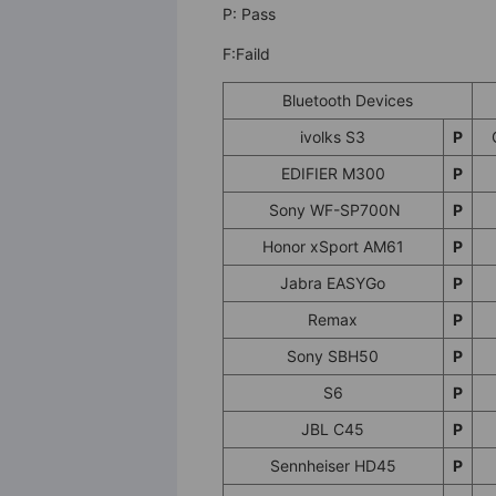
P: Pass
F:Faild
Bluetooth Devices
ivolks S3
P
EDIFIER M300
P
Sony WF-SP700N
P
Honor xSport AM61
P
Jabra EASYGo
P
Remax
P
Sony SBH50
P
S6
P
JBL C45
P
Sennheiser HD45
P