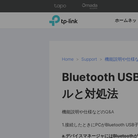
Click
to
skip
TP-Link, Reliably Smart
ホームネッ
the
navigation
bar
Home
Support
機能説明や仕様な
Bluetooth
ルと対処法
機能説明や仕様などのQ&A
1.接続したときにPCがBluetooth
a.デバイスマネージャにはBluetoot