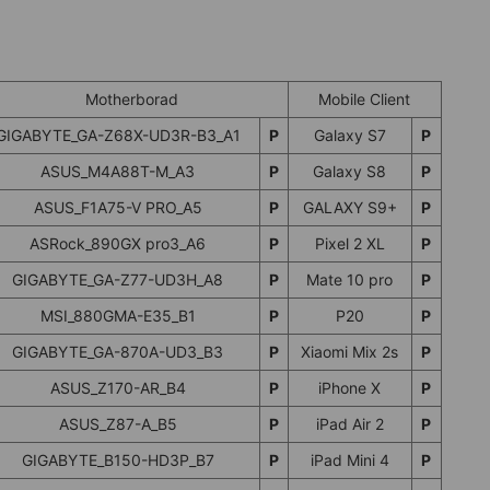
Motherborad
Mobile Client
GIGABYTE_GA-Z68X-UD3R-B3_A1
P
Galaxy S7
P
ASUS_M4A88T-M_A3
P
Galaxy S8
P
ASUS_F1A75-V PRO_A5
P
GALAXY S9+
P
ASRock_890GX pro3_A6
P
Pixel 2 XL
P
GIGABYTE_GA-Z77-UD3H_A8
P
Mate 10 pro
P
MSI_880GMA-E35_B1
P
P20
P
GIGABYTE_GA-870A-UD3_B3
P
Xiaomi Mix 2s
P
ASUS_Z170-AR_B4
P
iPhone X
P
ASUS_Z87-A_B5
P
iPad Air 2
P
GIGABYTE_B150-HD3P_B7
P
iPad Mini 4
P