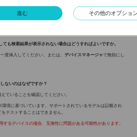
に設定されていることを確認してください。
進む
その他のオプショ
ルを使用している機器では、互換性に問題がある可能性があります。互換
照してください。
をクリックしても検索結果が表示されない場合はどうすればよいですか。
、もう一度挿入してください。または、
デバイスマネージャ
で無効にし
。
で動作しないのはなぜですか？
能を備えていることを確認してください。
kラボ環境に基づいています。サポートされているモデルは記載され
てをテストすることはできません。
ルを使用するデバイスの場合、互換性に問題がある可能性があります。