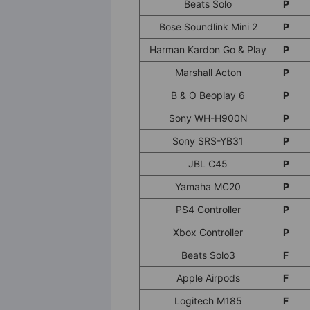
Beats Solo
P
Bose Soundlink Mini 2
P
Harman Kardon Go & Play
P
Marshall Acton
P
B & O Beoplay 6
P
Sony WH-H900N
P
Sony SRS-YB31
P
JBL C45
P
Yamaha MC20
P
PS4 Controller
P
Xbox Controller
P
Beats Solo3
F
Apple Airpods
F
Logitech M185
F