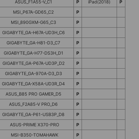
ASUS_F1A55-V_C1
P
iPad(2018)
P
MSI_P67A-GD65_C2
P
MSI_890GXM-G65_C3
P
GIGABYTE_GA-H67A-UD3H_C6
P
GIGABYTE_GA-H81-D3_C7
P
GIGABYTE_GA-H77-DS3H_D1
P
GIGABYTE_GA-P67A-UD3P_D2
P
GIGABYTE_GA-970A-D3_D3
P
GIGABYTE_GA-X58A-UD3R_D4
P
ASUS_B85 PRO GAMER_D5
P
ASUS_F2A85-V PRO_D6
P
GIGABYTE_GA-P61-USB3P_D8
P
ASUS-PRIME X370-PRO
P
MSI-B350-TOMAHAWK
P