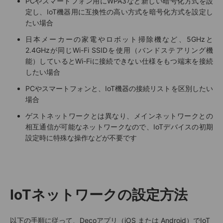
PCやスマートフォン用にWPA3など新しい暗号化方式を設
定し、IoT機器用に互換性の高い方式を暗号化方式を設定し
たい場合
日本メーカーの家電やロボット掃除機など、5GHzと
2.4GHzが同じWi-Fi SSIDを使用（バンドステアリング機
能）しているとWi-Fiに接続できない仕様をもつ端末を接続
したい場合
PCやスマートフォンと、IoT機器の接続リストを区別したい
場合
ゲストネットワークとは異なり、メインネットワークとの
相互通信が可能なネットワークなので、IoTデバイスの初期
設定時に特殊な操作などが不要です
IoTネットワークの設定方法
以下の手順に従って、Decoアプリ（iOS または Android）でIoT