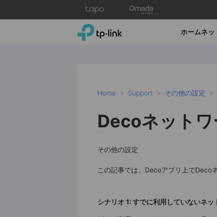
Click
to
skip
TP-Link, Reliably Smart
ホームネッ
the
navigation
bar
Home
Support
その他の設定
Decoネット
その他の設定
この記事では、Decoアプリ上でDec
シナリオ 1: すでに利用していないネ