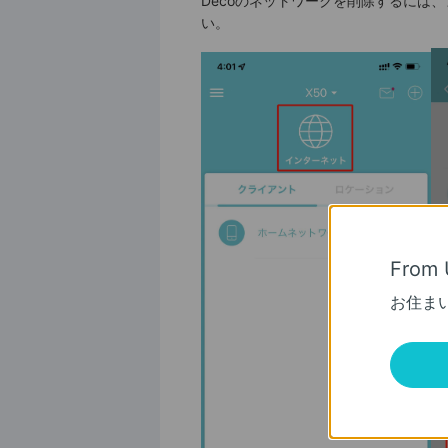
Decoのネットワークを削除するには、
い。
From 
お住ま